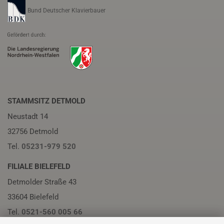
Bund Deutscher Klavierbauer
STAMMSITZ DETMOLD
Neustadt 14
32756 Detmold
Tel.
05231-979 520
FILIALE BIELEFELD
Detmolder Straße 43
33604 Bielefeld
Tel.
0521-560 005 66