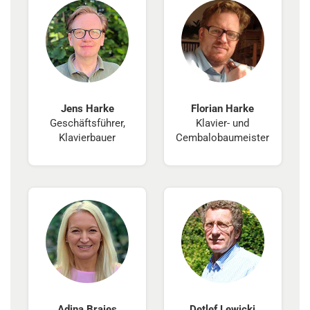
Jens Harke
Florian Harke
Geschäftsführer,
Klavier- und
Klavierbauer
Cembalobaumeister
Adina Braies
Detlef Lewicki