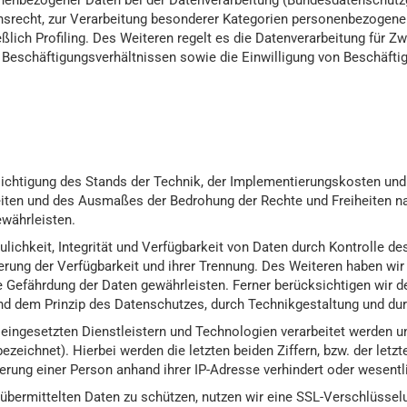
nenbezogener Daten bei der Datenverarbeitung (Bundesdatenschutz
recht, zur Verarbeitung besonderer Kategorien personenbezogener 
eßlich Profiling. Des Weiteren regelt es die Datenverarbeitung für
 Beschäftigungsverhältnissen sowie die Einwilligung von Beschäfti
ichtigung des Stands der Technik, der Implementierungskosten und
keiten und des Ausmaßes der Bedrohung der Rechte und Freiheiten n
währleisten.
ichkeit, Integrität und Verfügbarkeit von Daten durch Kontrolle d
cherung der Verfügbarkeit und ihrer Trennung. Des Weiteren haben wi
e Gefährdung der Daten gewährleisten. Ferner berücksichtigen wir 
d dem Prinzip des Datenschutzes, durch Technikgestaltung und dur
ingesetzten Dienstleistern und Technologien verarbeitet werden un
bezeichnet). Hierbei werden die letzten beiden Ziffern, bzw. der letz
izierung einer Person anhand ihrer IP-Adresse verhindert oder wesent
bermittelten Daten zu schützen, nutzen wir eine SSL-Verschlüsselu