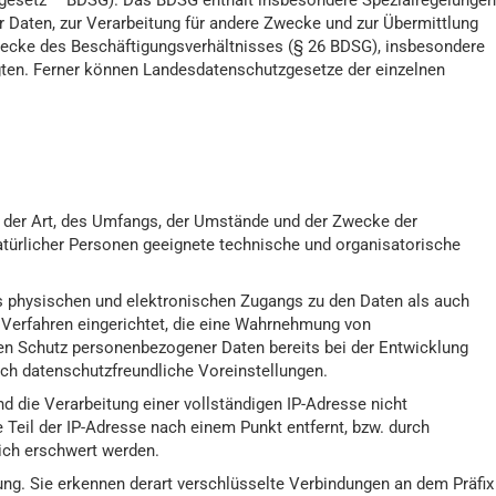
gesetz – BDSG). Das BDSG enthält insbesondere Spezialregelungen
Daten, zur Verarbeitung für andere Zwecke und zur Übermittlung
 Zwecke des Beschäftigungsverhältnisses (§ 26 BDSG), insbesondere
gten. Ferner können Landesdatenschutzgesetze der einzelnen
 der Art, des Umfangs, der Umstände und der Zwecke der
atürlicher Personen geeignete technische und organisatorische
es physischen und elektronischen Zugangs zu den Daten als auch
r Verfahren eingerichtet, die eine Wahrnehmung von
den Schutz personenbezogener Daten bereits bei der Entwicklung
ch datenschutzfreundliche Voreinstellungen.
d die Verarbeitung einer vollständigen IP-Adresse nicht
te Teil der IP-Adresse nach einem Punkt entfernt, bzw. durch
lich erschwert werden.
ng. Sie erkennen derart verschlüsselte Verbindungen an dem Präfix