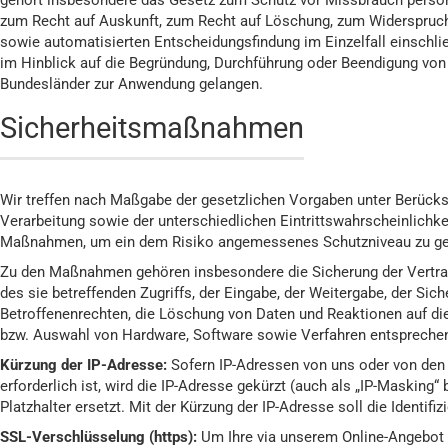
gehört insbesondere das Gesetz zum Schutz vor Missbrauch perso
zum Recht auf Auskunft, zum Recht auf Löschung, zum Widerspruchs
sowie automatisierten Entscheidungsfindung im Einzelfall einschli
im Hinblick auf die Begründung, Durchführung oder Beendigung von
Bundesländer zur Anwendung gelangen.
Sicherheitsmaßnahmen
Wir treffen nach Maßgabe der gesetzlichen Vorgaben unter Berücks
Verarbeitung sowie der unterschiedlichen Eintrittswahrscheinlich
Maßnahmen, um ein dem Risiko angemessenes Schutzniveau zu ge
Zu den Maßnahmen gehören insbesondere die Sicherung der Vertraul
des sie betreffenden Zugriffs, der Eingabe, der Weitergabe, der Si
Betroffenenrechten, die Löschung von Daten und Reaktionen auf di
bzw. Auswahl von Hardware, Software sowie Verfahren entsprechen
Kürzung der IP-Adresse:
Sofern IP-Adressen von uns oder von den e
erforderlich ist, wird die IP-Adresse gekürzt (auch als „IP-Masking“ 
Platzhalter ersetzt. Mit der Kürzung der IP-Adresse soll die Identif
SSL-Verschlüsselung (https):
Um Ihre via unserem Online-Angebot ü