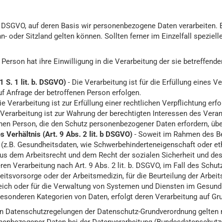
r DSGVO, auf deren Basis wir personenbezogene Daten verarbeiten. 
er Sitzland gelten können. Sollten ferner im Einzelfall spezieller
e Person hat ihre Einwilligung in die Verarbeitung der sie betreffe
 S. 1 lit. b. DSGVO)
- Die Verarbeitung ist für die Erfüllung eines V
f Anfrage der betroffenen Person erfolgen.
ie Verarbeitung ist zur Erfüllung einer rechtlichen Verpflichtung erfo
 Verarbeitung ist zur Wahrung der berechtigten Interessen des Verant
enen Person, die den Schutz personenbezogener Daten erfordern, üb
 Verhältnis (Art. 9 Abs. 2 lit. b DSGVO)
- Soweit im Rahmen des B
z.B. Gesundheitsdaten, wie Schwerbehinderteneigenschaft oder eth
r aus dem Arbeitsrecht und dem Recht der sozialen Sicherheit und 
en Verarbeitung nach Art. 9 Abs. 2 lit. b. DSGVO, im Fall des Schu
itsvorsorge oder der Arbeitsmedizin, für die Beurteilung der Arbeits
ch oder für die Verwaltung von Systemen und Diensten im Gesundheit
 besonderen Kategorien von Daten, erfolgt deren Verarbeitung auf Gru
den Datenschutzregelungen der Datenschutz-Grundverordnung gelten