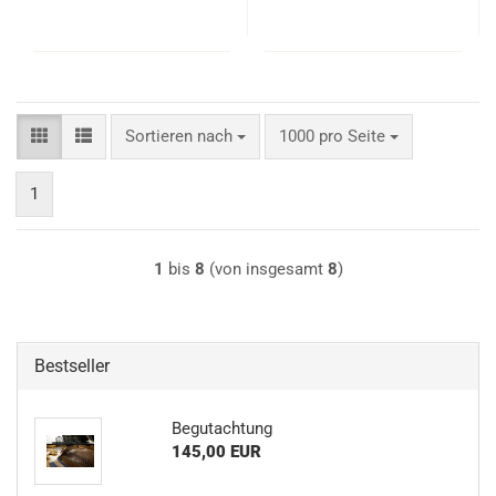
Sortieren nach
pro Seite
Sortieren nach
1000 pro Seite
1
1
bis
8
(von insgesamt
8
)
Bestseller
Be­gut­ach­tung
145,00 EUR