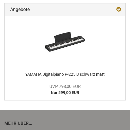
Angebote
YA­MA­HA Di­gi­tal­pia­no P-225 B schwarz matt
UVP 798,00 EUR
Nur 599,00 EUR
MEHR ÜBER...