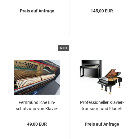
Preis auf Anfrage
145,00 EUR
NEU
Fern­münd­li­che Ein­
Pro­fes­sio­nel­ler Kla­vier­
schät­zung von Kla­vie­
trans­port und Flü­gel­
ren und Flü­geln
trans­port
49,00 EUR
Preis auf Anfrage