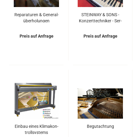
Re­pa­ra­tu­ren & Ge­ne­ral­
STEIN­WAY & SONS -
über­ho­lun­gen
Kon­zert­tech­ni­ker - Ser­
vice
Preis auf Anfrage
Preis auf Anfrage
Ein­bau eines Kli­ma­kon­
Be­gut­ach­tung
troll­sys­tems