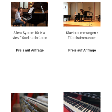
Si­lent Sys­tem für Kla­
Kla­vier­stim­mun­gen /
vier/Flü­gel nach­rüs­ten
Flü­gel­stim­mun­gen
Preis auf Anfrage
Preis auf Anfrage