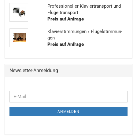
Pro­fes­sio­nel­ler Kla­vier­trans­port und
Flü­gel­trans­port
Preis auf Anfrage
Kla­vier­stim­mun­gen / Flü­gel­stim­mun­
gen
Preis auf Anfrage
Newsletter-Anmeldung
WEITER
E-
ZUR
Mail
NEWSLETTER-
ANMELDEN
ANMELDUNG