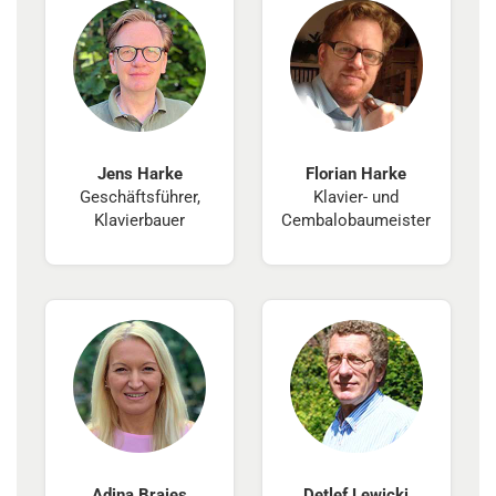
Jens Harke
Florian Harke
Geschäftsführer,
Klavier- und
Klavierbauer
Cembalobaumeister
Adina Braies
Detlef Lewicki