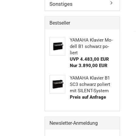
Sonstiges
Bestseller
YA­MA­HA Kla­vier Mo­
dell B1 schwarz po­
liert
UVP 4.483,00 EUR
Nur 3.890,00 EUR
YA­MA­HA Kla­vier B1
SC3 schwarz po­liert
mit SILENT-​System
Preis auf Anfrage
Newsletter-Anmeldung