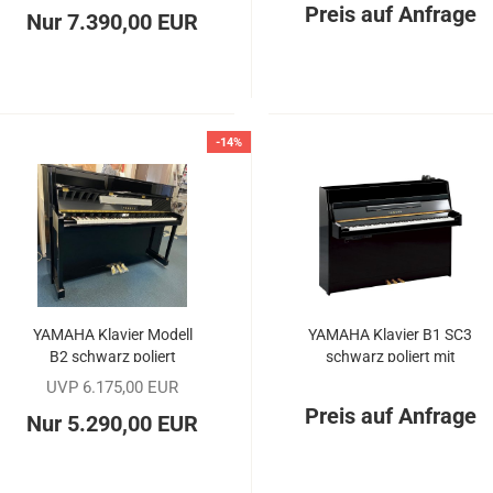
Preis auf Anfrage
Nur 7.390,00 EUR
-14%
YA­MA­HA Kla­vier Mo­dell
YA­MA­HA Kla­vier B1 SC3
B2 schwarz po­liert
schwarz po­liert mit
SILENT-​​Sys­tem
UVP 6.175,00 EUR
Preis auf Anfrage
Nur 5.290,00 EUR