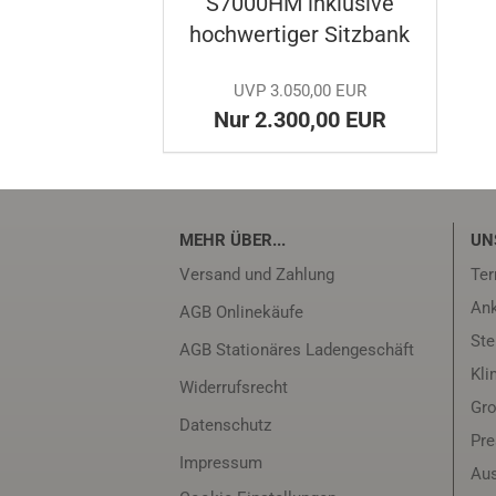
S7000HM in­klu­si­ve
hoch­wer­ti­ger Sitz­bank
UVP 3.050,00 EUR
Nur 2.300,00 EUR
MEHR ÜBER...
UN
Versand und Zahlung
Ter
Ank
AGB Onlinekäufe
Ste
AGB Stationäres Ladengeschäft
Kli
Widerrufsrecht
Gro
Datenschutz
Pr
Impressum
Aus