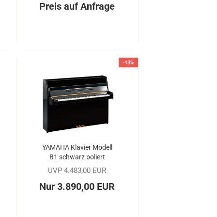
Preis auf Anfrage
-13%
YA­MA­HA Kla­vier Mo­dell
B1 schwarz po­liert
UVP 4.483,00 EUR
Nur 3.890,00 EUR