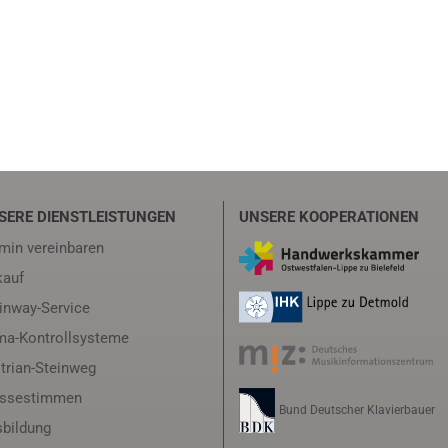
SERE DIENSTLEISTUNGEN
UNSERE KOOPERATIONEN
min vereinbaren
auf
inway-Service
ma-Kontrollsysteme
trian-Steinweg
essestimmen
Bund Deutscher Klavierbauer
bildung