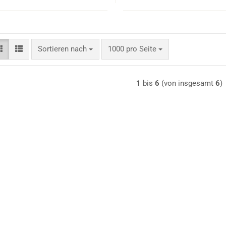
Sortieren nach
pro Seite
Sortieren nach
1000 pro Seite
1
bis
6
(von insgesamt
6
)