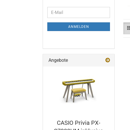
WEITER
E-
ZUR
Mail
NEWSLETTER-
ANMELDEN
ANMELDUNG
Angebote
CASIO Pri­via PX-​