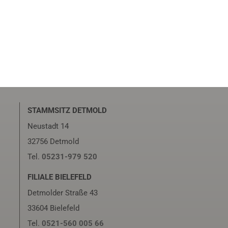
STAMMSITZ DETMOLD
Neustadt 14
32756 Detmold
Tel.
05231-979 520
FILIALE BIELEFELD
Detmolder Straße 43
33604 Bielefeld
Tel.
0521-560 005 66