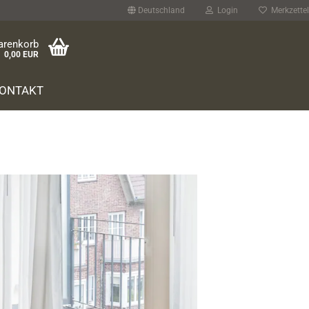
Deutschland
Login
Merkzettel
arenkorb
0,00 EUR
ONTAKT