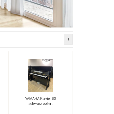
1
YA­MA­HA Kla­vier B3
schwarz po­liert