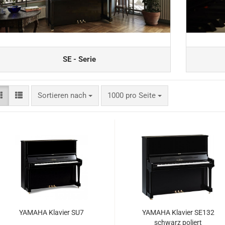
SE - Serie
Sortieren nach
pro Seite
Sortieren nach
1000 pro Seite
YA­MA­HA Kla­vier SU7
YA­MA­HA Kla­vier SE132
schwarz po­liert