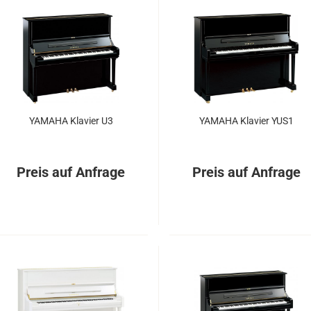
YA­MA­HA Kla­vier U3
YA­MA­HA Kla­vier YUS1
Preis auf Anfrage
Preis auf Anfrage