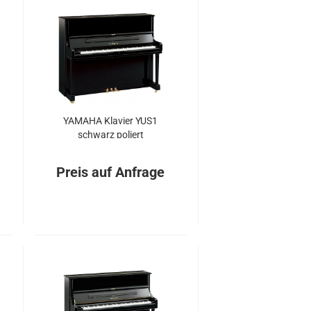
YA­MA­HA Kla­vier YUS1
schwarz po­liert
Preis auf Anfrage