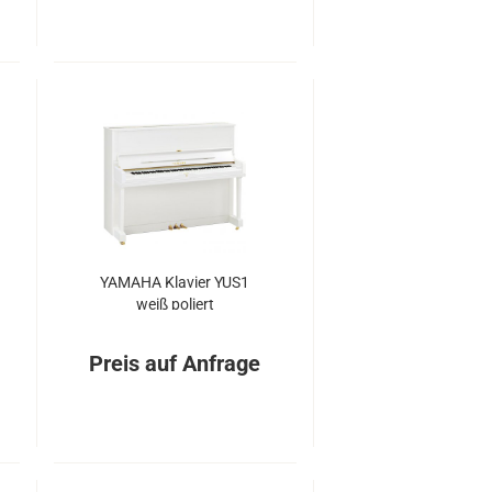
YA­MA­HA Kla­vier YUS1
weiß po­liert
Preis auf Anfrage