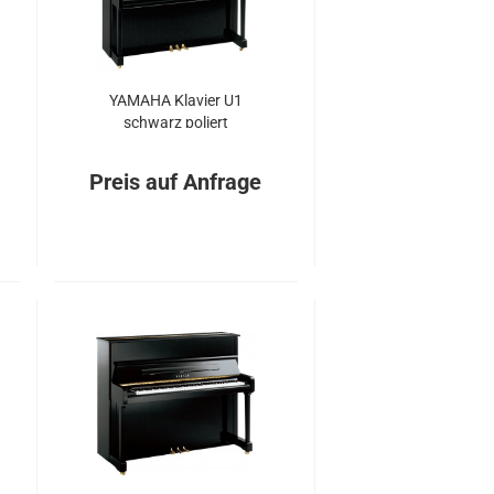
YA­MA­HA Kla­vier U1
schwarz po­liert
Preis auf Anfrage