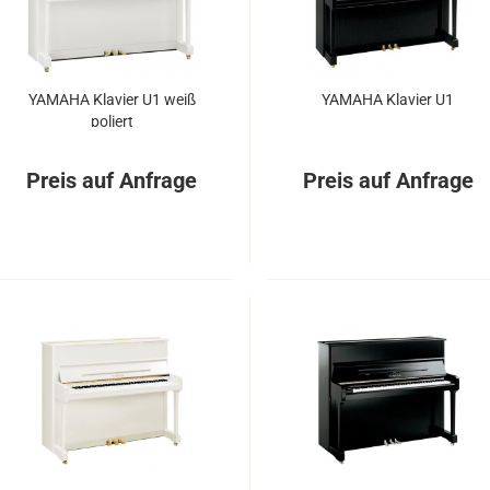
YA­MA­HA Kla­vier U1 weiß
YA­MA­HA Kla­vier U1
po­liert
Preis auf Anfrage
Preis auf Anfrage