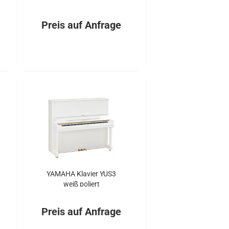
Preis auf Anfrage
YA­MA­HA Kla­vier YUS3
weiß po­liert
Preis auf Anfrage