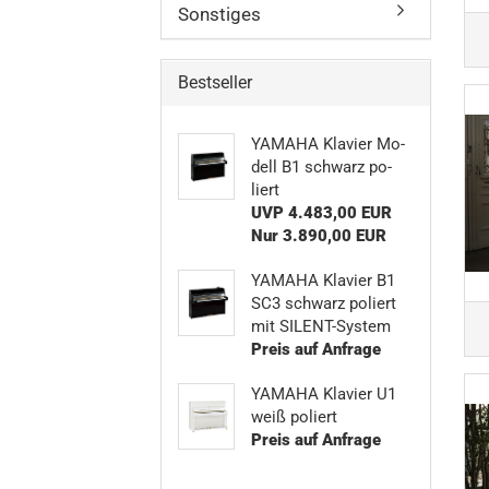
Sonstiges
Bestseller
YA­MA­HA Kla­vier Mo­
dell B1 schwarz po­
liert
UVP 4.483,00 EUR
Nur 3.890,00 EUR
YA­MA­HA Kla­vier B1
SC3 schwarz po­liert
mit SILENT-​System
Preis auf Anfrage
YA­MA­HA Kla­vier U1
weiß po­liert
Preis auf Anfrage