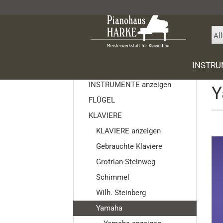
Al
Star
INSTR
INSTRUMENTE
INSTRUMENTE anzeigen
Y
FLÜGEL
Gebrauc
KLAVIERE
SONS Flü
KLAVIERE anzeigen
Gebrauch
Gebrauchte Klaviere
Grotrian
Grotrian-Steinweg
Schimme
Schimmel
Wilh. Ste
Yamaha
Wilh. Steinberg
Ritmüller
Yamaha