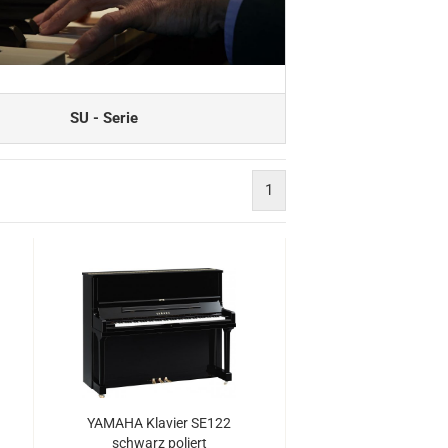
SU - Serie
1
YA­MA­HA Kla­vier SE122
schwarz po­liert