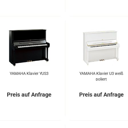
YA­MA­HA Kla­vier YUS3
YA­MA­HA Kla­vier U3 weiß
po­liert
Preis auf Anfrage
Preis auf Anfrage