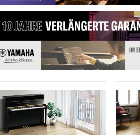
Klaviere
anos
Digitalpianos