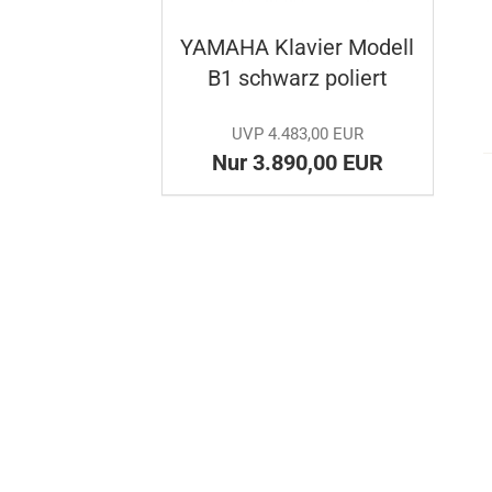
YA­MA­HA Kla­vier Mo­dell
B1 schwarz po­liert
UVP 4.483,00 EUR
Nur 3.890,00 EUR