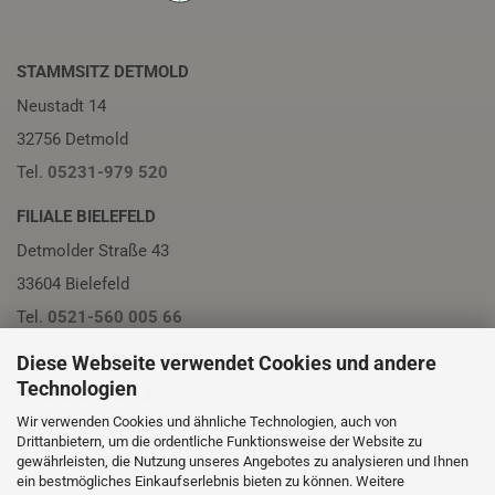
STAMMSITZ DETMOLD
Neustadt 14
32756 Detmold
Tel.
05231-979 520
FILIALE BIELEFELD
Detmolder Straße 43
33604 Bielefeld
Tel.
0521-560 005 66
FILIALE PADERBORN
Diese Webseite verwendet Cookies und andere
Technologien
Friedrichstraße 13
Wir verwenden Cookies und ähnliche Technologien, auch von
33102 Paderborn
Drittanbietern, um die ordentliche Funktionsweise der Website zu
Tel.
05251-230 01
gewährleisten, die Nutzung unseres Angebotes zu analysieren und Ihnen
ein bestmögliches Einkaufserlebnis bieten zu können. Weitere