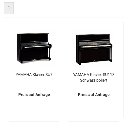
1
YA­MA­HA Kla­vier SU7
YA­MA­HA Kla­vier SU118
Schwarz po­liert
Preis auf Anfrage
Preis auf Anfrage