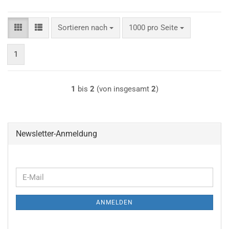
Sortieren nach
pro Seite
Sortieren nach
1000 pro Seite
1
1
bis
2
(von insgesamt
2
)
Newsletter-Anmeldung
WEITER
E-
ZUR
Mail
NEWSLETTER-
ANMELDEN
ANMELDUNG