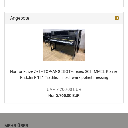
Angebote
Nur für kurze Zeit - TOP-​AN­GE­BOT - neues SCHIM­MEL Kla­vier
Fri­do­lin F 121 Tra­di­ti­on in schwarz po­liert mes­sing
UVP 7.200,00 EUR
Nur 5.760,00 EUR
MEHR ÜBER...