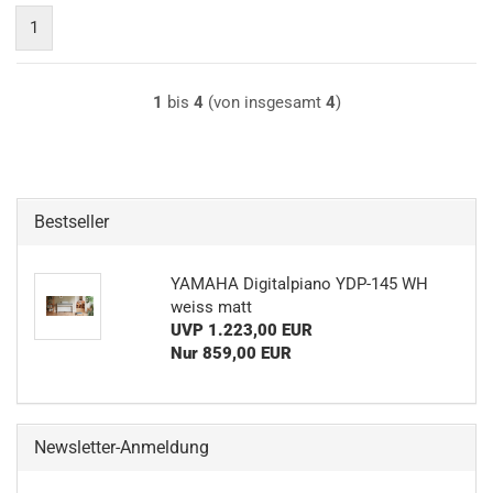
1
1
bis
4
(von insgesamt
4
)
Bestseller
YA­MA­HA Di­gi­tal­pia­no YDP-​145 WH
weiss matt
UVP 1.223,00 EUR
Nur 859,00 EUR
Newsletter-Anmeldung