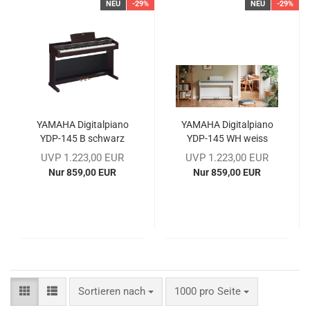
NEU
-29%
NEU
-29%
YA­MA­HA Di­gi­tal­pia­no
YA­MA­HA Di­gi­tal­pia­no
YDP-​145 B schwarz
YDP-​145 WH weiss
matt
matt
UVP 1.223,00 EUR
UVP 1.223,00 EUR
Nur 859,00 EUR
Nur 859,00 EUR
Sortieren nach
pro Seite
Sortieren nach
1000 pro Seite