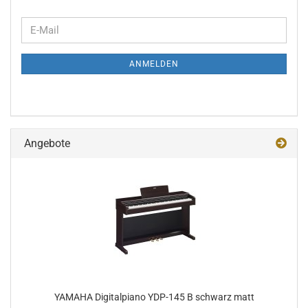
WEITER
E-
ZUR
Mail
NEWSLETTER-
ANMELDEN
ANMELDUNG
Angebote
YA­MA­HA Di­gi­tal­pia­no YDP-​145 B schwarz matt