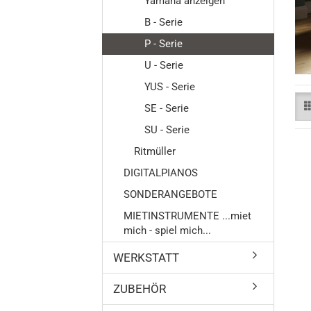
Yamaha anzeigen
B - Serie
P - Serie
Flügel
U - Serie
Klavier
Digitalpi
YUS - Serie
SE - Serie
SU - Serie
Ritmüller
DIGITALPIANOS
SONDERANGEBOTE
MIETINSTRUMENTE ...miet
mich - spiel mich...
WERKSTATT
ZUBEHÖR