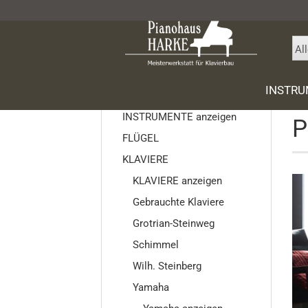
Al
Star
INSTR
INSTRUMENTE
INSTRUMENTE anzeigen
P
FLÜGEL
Gebrauc
KLAVIERE
SONS Flü
KLAVIERE anzeigen
Gebrauch
Gebrauchte Klaviere
Grotrian
Grotrian-Steinweg
Schimme
Schimmel
Wilh. Ste
Yamaha
Wilh. Steinberg
Ritmüller
Yamaha