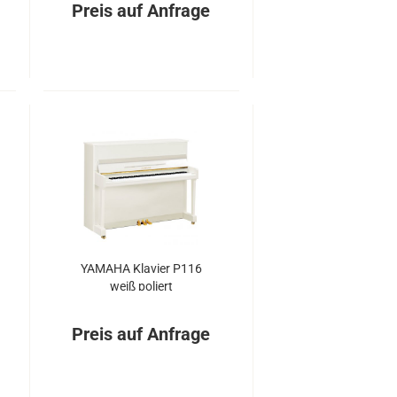
Preis auf Anfrage
YA­MA­HA Kla­vier P116
weiß po­liert
Preis auf Anfrage