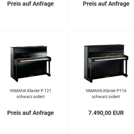
Preis auf Anfrage
Preis auf Anfrage
YA­MA­HA Kla­vier P 121
YA­MA­HA Kla­vier P116
schwarz po­liert
schwarz po­liert
Preis auf Anfrage
7.490,00 EUR