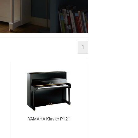
1
YA­MA­HA Kla­vier P121