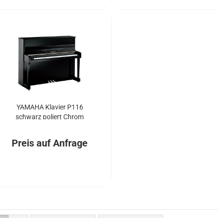
YA­MA­HA Kla­vier P116
schwarz po­liert Chrom
Preis auf Anfrage