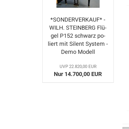
*SON­DER­VER­KAUF* -
WILH. STEIN­BERG Flü­
gel P152 schwarz po­
liert mit Si­lent Sys­tem -
Demo Mo­dell
UVP 22.820,00 EUR
Nur 14.700,00 EUR