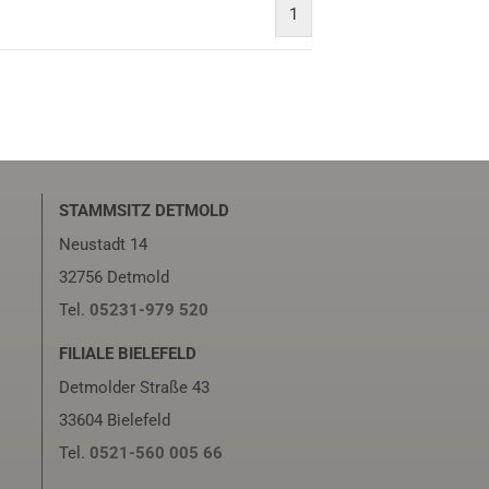
1
STAMMSITZ DETMOLD
Neustadt 14
32756 Detmold
Tel.
05231-979 520
FILIALE BIELEFELD
Detmolder Straße 43
33604 Bielefeld
Tel.
0521-560 005 66