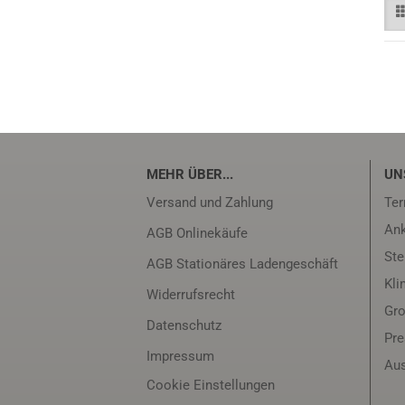
MEHR ÜBER...
UN
Versand und Zahlung
Ter
Ank
AGB Onlinekäufe
Ste
AGB Stationäres Ladengeschäft
Kli
Widerrufsrecht
Gro
Datenschutz
Pr
Impressum
Aus
Cookie Einstellungen