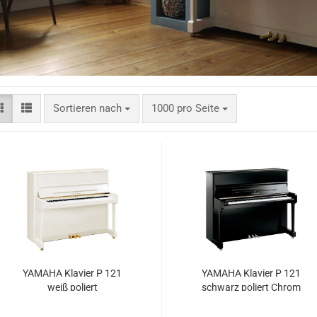
Klaviere
anos
Digitalpianos
Sortieren nach
pro Seite
Sortieren nach
1000 pro Seite
YA­MA­HA Kla­vier P 121
YA­MA­HA Kla­vier P 121
weiß po­liert
schwarz po­liert Chrom