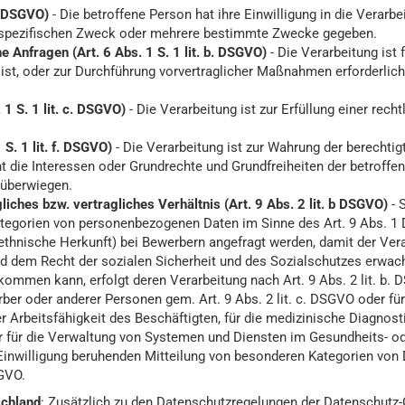
a. DSGVO)
- Die betroffene Person hat ihre Einwilligung in die Verarbe
 spezifischen Zweck oder mehrere bestimmte Zwecke gegeben.
e Anfragen (Art. 6 Abs. 1 S. 1 lit. b. DSGVO)
- Die Verarbeitung ist 
 ist, oder zur Durchführung vorvertraglicher Maßnahmen erforderlich
 1 S. 1 lit. c. DSGVO)
- Die Verarbeitung ist zur Erfüllung einer recht
 S. 1 lit. f. DSGVO)
- Die Verarbeitung ist zur Wahrung der berechti
cht die Interessen oder Grundrechte und Grundfreiheiten der betroffe
 überwiegen.
ches bzw. vertragliches Verhältnis (Art. 9 Abs. 2 lit. b DSGVO)
- 
egorien von personenbezogenen Daten im Sinne des Art. 9 Abs. 1 
thnische Herkunft) bei Bewerbern angefragt werden, damit der Vera
nd dem Recht der sozialen Sicherheit und des Sozialschutzes erwa
kommen kann, erfolgt deren Verarbeitung nach Art. 9 Abs. 2 lit. b. 
rber oder anderer Personen gem. Art. 9 Abs. 2 lit. c. DSGVO oder f
der Arbeitsfähigkeit des Beschäftigten, für die medizinische Diagno
 für die Verwaltung von Systemen und Diensten im Gesundheits- oder 
r Einwilligung beruhenden Mitteilung von besonderen Kategorien von 
SGVO.
schland
: Zusätzlich zu den Datenschutzregelungen der Datenschutz-