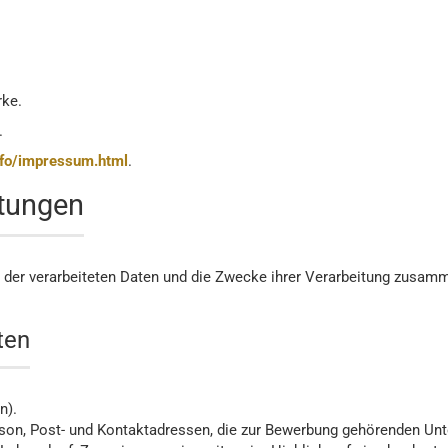
rke.
.
nfo/impressum.html
.
itungen
n der verarbeiteten Daten und die Zwecke ihrer Verarbeitung zusamm
ten
n).
son, Post- und Kontaktadressen, die zur Bewerbung gehörenden Unte