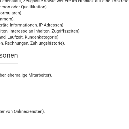
 Lebenslauf, Zeugnisse sowie weitere im Hinblick auf eine konkrete 
rson oder Qualifikation).
formularen).
ummern).
äte-Informationen, IP-Adressen).
en, Interesse an Inhalten, Zugriffszeiten).
nd, Laufzeit, Kundenkategorie).
n, Rechnungen, Zahlungshistorie).
rsonen
ber, ehemalige Mitarbeiter).
er von Onlinediensten).