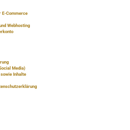
ür E-Commerce
 und Webhosting
erkonto
erung
Social Media)
 sowie Inhalte
tenschutzerklärung