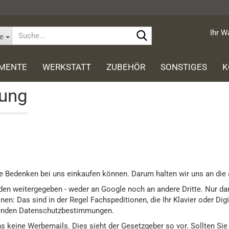
Suche...
Ihr W
le
UMENTE
WERKSTATT
ZUBEHÖR
SONSTIGES
K
rung
hte STEINWAY &
Gebrauchte Klaviere
Yamaha
gel
Grotrian-Steinweg
Casio
te Flügel
Schimmel
-Steinweg
Wilh. Steinberg
l
Yamaha
hne Bedenken bei uns einkaufen können. Darum halten wir uns an di
inberg
Ritmüller
en weitergegeben - weder an Google noch an andere Dritte. Nur dann
nen: Das sind in der Regel Fachspeditionen, die Ihr Klavier oder Dig
ltenden Datenschutzbestimmungen.
ns keine Werbemails. Dies sieht der Gesetzgeber so vor. Sollten Si