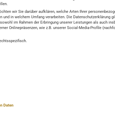
llen.
chten wir Sie darüber aufklären, welche Arten Ihrer personenbezog
n und in welchem Umfang verarbeiten. Die Datenschutzerklärung gilt
sowohl im Rahmen der Erbringung unserer Leistungen als auch ins
erner Onlinepräsenzen, wie z.B. unserer Social-Media-Profile (nac
Klaviere
anos
Digitalpianos
echtsspezifisch.
n Daten