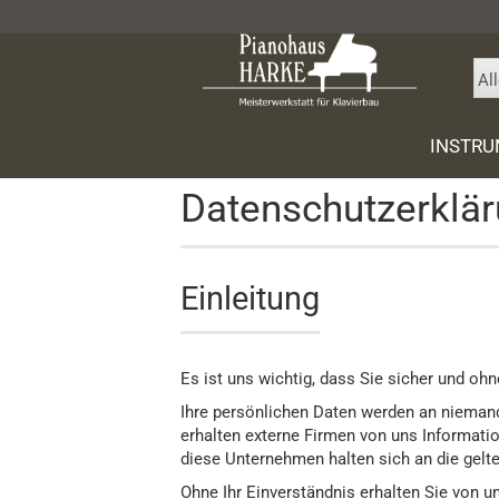
Al
»
Startseite
Datenschutz
INSTR
Datenschutzerklä
Gebrauc
SONS Flü
Einleitung
Gebrauch
Grotrian
Schimme
Es ist uns wichtig, dass Sie sicher und o
Wilh. Ste
Ihre persönlichen Daten werden an niemand
Yamaha
erhalten externe Firmen von uns Informatio
diese Unternehmen halten sich an die ge
Ritmüller
Ohne Ihr Einverständnis erhalten Sie von u