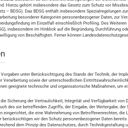
d. Hierzu gehört insbesondere das Gesetz zum Schutz vor Missbr
tz – BDSG). Das BDSG enthält insbesondere Spezialregelungen zum
arbeitung besonderer Kategorien personenbezogener Daten, zur Ver
idungsfindung im Einzelfall einschließlich Profiling. Des Weiteren
SG), insbesondere im Hinblick auf die Begründung, Durchführung od
willigung von Beschäftigten. Ferner können Landesdatenschutzgese
en
 Vorgaben unter Berücksichtigung des Stands der Technik, der Impl
 Verarbeitung sowie der unterschiedlichen Eintrittswahrscheinli
rsonen geeignete technische und organisatorische Maßnahmen, um 
 Sicherung der Vertraulichkeit, Integrität und Verfügbarkeit von 
ch des sie betreffenden Zugriffs, der Eingabe, der Weitergabe, der 
n eingerichtet, die eine Wahrnehmung von Betroffenenrechten, die
r berücksichtigen wir den Schutz personenbezogener Daten bereits
rechend dem Prinzip des Datenschutzes, durch Technikgestaltung u