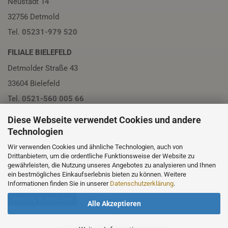
Neustadt 14
32756 Detmold
Tel.
05231-979 520
FILIALE BIELEFELD
Detmolder Straße 43
33604 Bielefeld
Tel.
0521-560 005 66
FILIALE PADERBORN
Diese Webseite verwendet Cookies und andere
Technologien
Friedrichstraße 13
Wir verwenden Cookies und ähnliche Technologien, auch von
33102 Paderborn
Drittanbietern, um die ordentliche Funktionsweise der Website zu
Tel.
05251-230 01
gewährleisten, die Nutzung unseres Angebotes zu analysieren und Ihnen
ein bestmögliches Einkaufserlebnis bieten zu können. Weitere
Informationen finden Sie in unserer
Datenschutzerklärung
.
Vertrag widerrufen
Alle Akzeptieren
Webshop
by Gambio.de © 2026