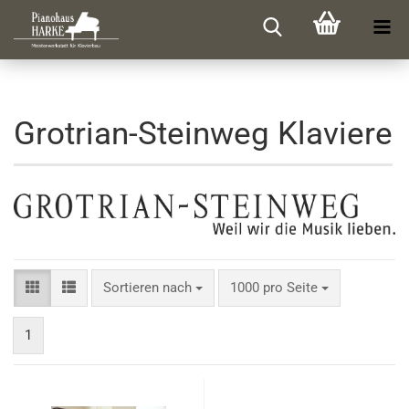
Grotrian-Steinweg Klaviere
Sortieren nach
pro Seite
Sortieren nach
1000 pro Seite
1