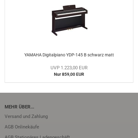
YA­MA­HA Di­gi­tal­pia­no YDP-​145 B schwarz matt
UVP 1.223,00 EUR
Nur 859,00 EUR
MEHR ÜBER...
Versand und Zahlung
AGB Onlinekäufe
AGB Stationäres Ladengeschäft