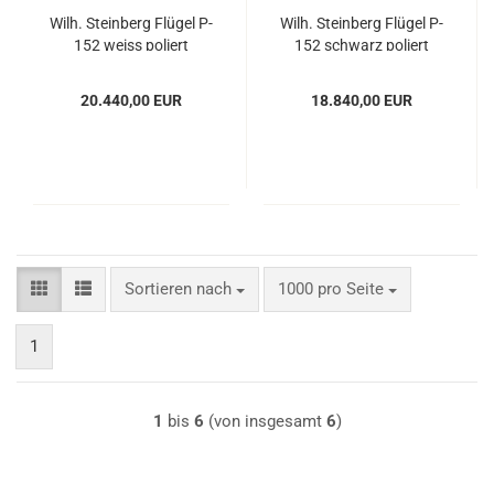
Wilh. Stein­berg Flü­gel P-
Wilh. Stein­berg Flü­gel P-
152 weiss po­liert
152 schwarz po­liert
20.440,00 EUR
18.840,00 EUR
Sortieren nach
pro Seite
Sortieren nach
1000 pro Seite
1
1
bis
6
(von insgesamt
6
)