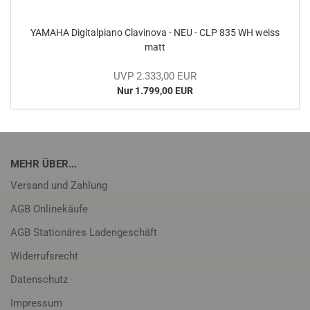
YA­MA­HA Di­gi­tal­pia­no Cla­vi­no­va - NEU - CLP 835 WH weiss
matt
UVP 2.333,00 EUR
Nur 1.799,00 EUR
MEHR ÜBER...
Versand und Zahlung
AGB Onlinekäufe
AGB Stationäres Ladengeschäft
Widerrufsrecht
Datenschutz
Impressum