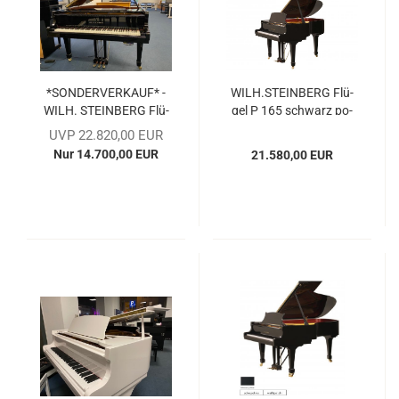
*SON­DER­VER­KAUF* -
WILH.STEIN­BERG Flü­
WILH. STEIN­BERG Flü­
gel P 165 schwarz po­
gel P152 schwarz po­
liert
UVP 22.820,00 EUR
liert mit Si­lent Sys­tem -
Nur 14.700,00 EUR
21.580,00 EUR
Demo Mo­dell