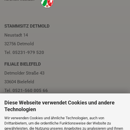
STAMMSITZ DETMOLD
Neustadt 14
32756 Detmold
Tel.
05231-979 520
FILIALE BIELEFELD
Detmolder Straße 43
33604 Bielefeld
Tel.
0521-560 005 66
Diese Webseite verwendet Cookies und andere
FILIALE PADERBORN
Technologien
Friedrichstraße 13
Wir verwenden Cookies und ähnliche Technologien, auch von
33102 Paderborn
Drittanbietern, um die ordentliche Funktionsweise der Website zu
Tel.
05251-230 01
gewährleisten, die Nutzung unseres Angebotes zu analysieren und Ihnen