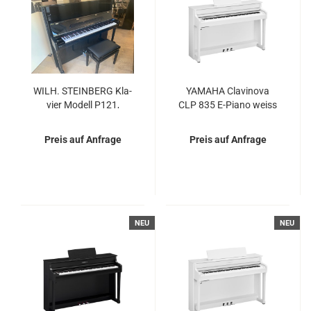
WILH. STEIN­BERG Kla­
YA­MA­HA Cla­vi­no­va
vier Mo­dell P121,
CLP 835 E-​Piano weiss
schwarz po­liert
matt - Fle­xi­ble Miet- und
Miet­kauf­op­tio­nen
Preis auf Anfrage
Preis auf Anfrage
NEU
NEU