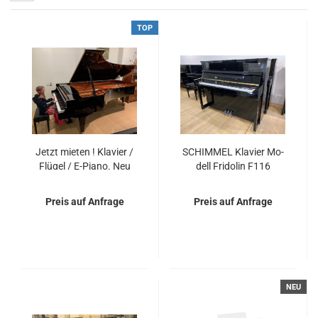
TOP
Jetzt mie­ten ! Kla­vier /
SCHIM­MEL Kla­vier Mo­
Flü­gel / E-​Piano. Neu
dell Fri­do­lin F116
und ge­braucht !
schwarz po­liert - NEU -
Preis auf Anfrage
Preis auf Anfrage
NEU