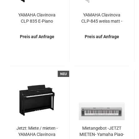
YA­MA­HA Cla­vi­no­va
YA­MA­HA Cla­vi­no­va
CLP 835 E-​Piano
CLP-​845 weiss matt -
schwarz matt - Fle­xi­ble
Fle­xi­ble Miet- und Miet­
Miet- und Miet­kauf­op­
kauf­op­tio­nen
Preis auf Anfrage
Preis auf Anfrage
tio­nen
NEU
Jetzt: Miete / mie­ten -​
Miet­an­ge­bot -​JETZT
YA­MA­HA Cla­vi­no­va
MIETEN-​​ Ya­ma­ha Piag­