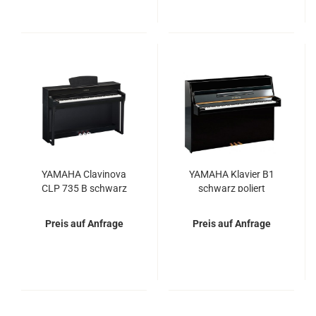
YA­MA­HA Cla­vi­no­va
YA­MA­HA Kla­vier B1
CLP 735 B schwarz
schwarz po­liert
matt - Fle­xi­ble Miet- und
Miet­kauf­op­tio­nen
Preis auf Anfrage
Preis auf Anfrage