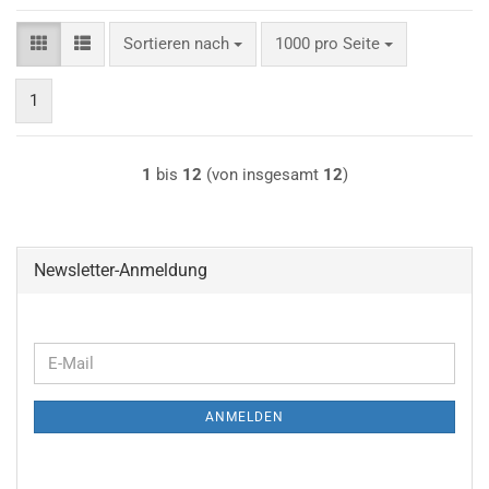
Sortieren nach
pro Seite
Sortieren nach
1000 pro Seite
1
1
bis
12
(von insgesamt
12
)
Newsletter-Anmeldung
WEITER
E-
ZUR
Mail
NEWSLETTER-
ANMELDEN
ANMELDUNG