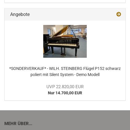
Angebote
*SON­DER­VER­KAUF* - WILH. STEIN­BERG Flü­gel P152 schwarz
po­liert mit Si­lent Sys­tem - Demo Mo­dell
UVP 22.820,00 EUR
Nur 14.700,00 EUR
MEHR ÜBER...