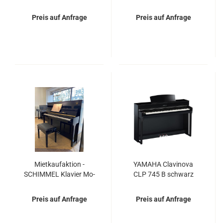
CLP 845 B schwarz
ge­ro NP-31 - mo­nat­li­
matt - NEU -
che Miete € 19,90
Preis auf Anfrage
Preis auf Anfrage
Miet­kauf­ak­ti­on -
YA­MA­HA Cla­vi­no­va
SCHIM­MEL Kla­vier Mo­
CLP 745 B schwarz
dell Fri­do­lin F121 - NEU
matt - Fle­xi­ble Miet- und
-
Miet­kauf­op­tio­nen
Preis auf Anfrage
Preis auf Anfrage