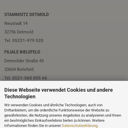
STAMMSITZ DETMOLD
Neustadt 14
32756 Detmold
Tel.
05231-979 520
FILIALE BIELEFELD
Detmolder Straße 43
33604 Bielefeld
Tel.
0521-560 005 66
FILIALE PADERBORN
Diese Webseite verwendet Cookies und andere
Technologien
Friedrichstraße 13
Wir verwenden Cookies und ähnliche Technologien, auch von
33102 Paderborn
Drittanbietern, um die ordentliche Funktionsweise der Website zu
Tel.
05251-230 01
gewährleisten, die Nutzung unseres Angebotes zu analysieren und Ihnen
ein bestmögliches Einkaufserlebnis bieten zu können. Weitere
Informationen finden Sie in unserer
Datenschutzerklärung
.