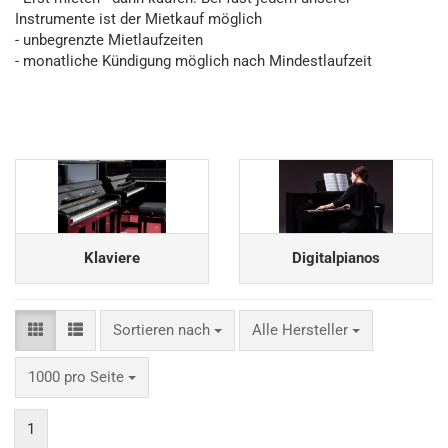
Instrumente ist der Mietkauf möglich
- unbegrenzte Mietlaufzeiten
- monatliche Kündigung möglich nach Mindestlaufzeit
Klaviere
Digitalpianos
Sortieren nach
Sortieren nach
Alle Hersteller
pro Seite
1000 pro Seite
1