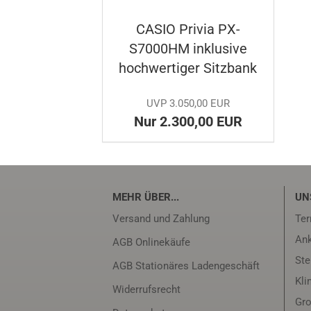
CASIO Pri­via PX-​
S7000HM in­klu­si­ve
hoch­wer­ti­ger Sitz­bank
UVP 3.050,00 EUR
Nur 2.300,00 EUR
MEHR ÜBER...
UN
Versand und Zahlung
Ter
Ank
AGB Onlinekäufe
Ste
AGB Stationäres Ladengeschäft
Kli
Widerrufsrecht
Gro