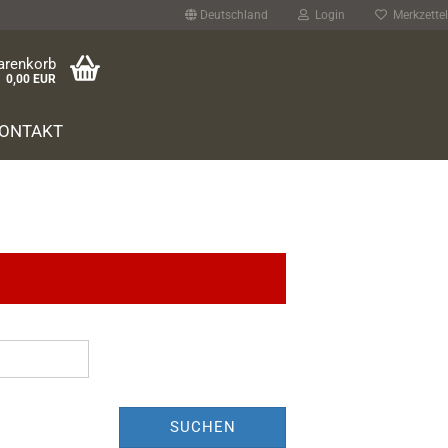
Deutschland
Login
Merkzettel
arenkorb
0,00 EUR
teinweg
ONTAKT
SUCHEN