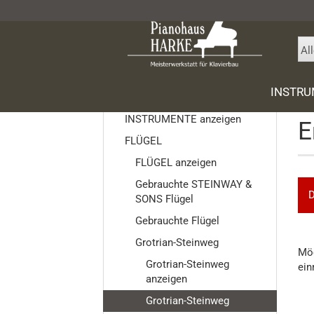
Al
Star
INSTR
INSTRUMENTE
INSTRUMENTE anzeigen
E
FLÜGEL
Gebrauc
FLÜGEL anzeigen
SONS Flü
Gebrauchte STEINWAY &
Gebrauch
D
SONS Flügel
Grotrian
Gebrauchte Flügel
Schimme
Grotrian-Steinweg
MÖ
Wilh. Ste
Möc
SIE
Grotrian-Steinweg
ein
Yamaha
NO
anzeigen
Ritmüller
EI
Grotrian-Steinweg
SU