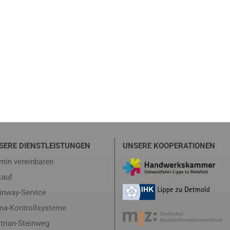
SERE DIENSTLEISTUNGEN
UNSERE KOOPERATIONEN
min vereinbaren
auf
inway-Service
ma-Kontrollsysteme
trian-Steinweg