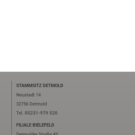
STAMMSITZ DETMOLD
Neustadt 14
32756 Detmold
Tel.
05231-979 520
FILIALE BIELEFELD
Detmolder Straße 43