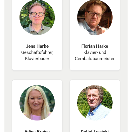
Jens Harke
Florian Harke
Geschäftsführer,
Klavier- und
Klavierbauer
Cembalobaumeister
Adina Braies
Detlef Lewicki