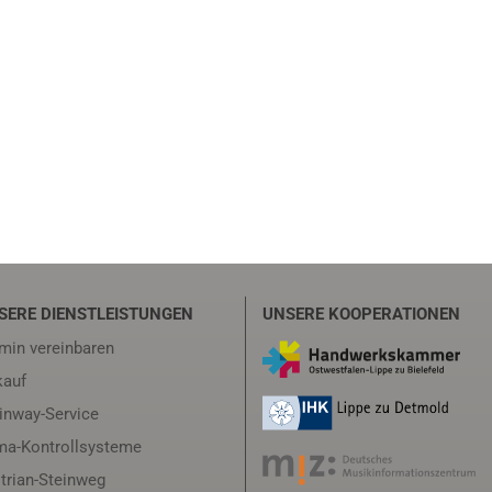
SERE DIENSTLEISTUNGEN
UNSERE KOOPERATIONEN
min vereinbaren
auf
inway-Service
ma-Kontrollsysteme
trian-Steinweg