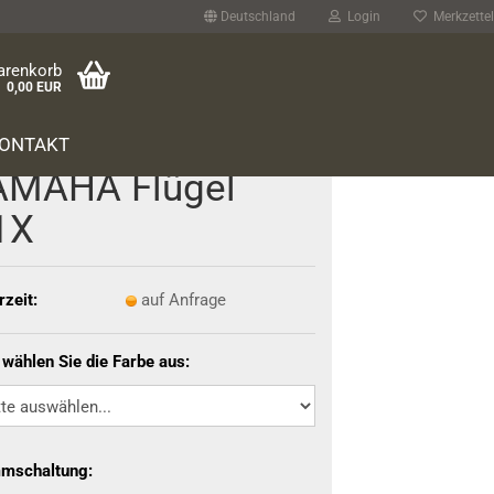
Deutschland
Login
Merkzettel
arenkorb
0,00 EUR
ONTAKT
­MA­HA Flü­gel
1X
rzeit:
auf Anfrage
 wählen Sie die Farbe aus:
mschaltung: