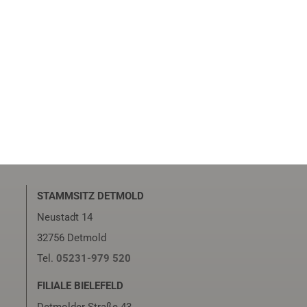
STAMMSITZ DETMOLD
Neustadt 14
32756 Detmold
Tel.
05231-979 520
FILIALE BIELEFELD