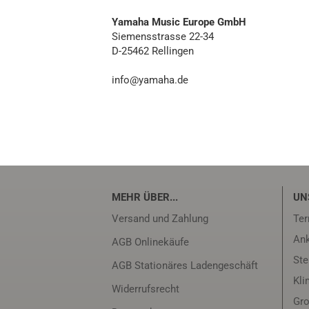
Yamaha Music Europe GmbH
Siemensstrasse 22-34
D-25462 Rellingen
info@yamaha.de
MEHR ÜBER...
UN
Versand und Zahlung
Ter
Ank
AGB Onlinekäufe
Ste
AGB Stationäres Ladengeschäft
Kli
Widerrufsrecht
Gro