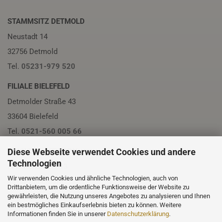
STAMMSITZ DETMOLD
Neustadt 14
32756 Detmold
Tel.
05231-979 520
FILIALE BIELEFELD
Detmolder Straße 43
33604 Bielefeld
Tel.
0521-560 005 66
Diese Webseite verwendet Cookies und andere
FILIALE PADERBORN
Technologien
Friedrichstraße 13
Wir verwenden Cookies und ähnliche Technologien, auch von
33102 Paderborn
Drittanbietern, um die ordentliche Funktionsweise der Website zu
Tel.
05251-230 01
gewährleisten, die Nutzung unseres Angebotes zu analysieren und Ihnen
ein bestmögliches Einkaufserlebnis bieten zu können. Weitere
Informationen finden Sie in unserer
Datenschutzerklärung
.