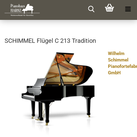
SCHIM­MEL Flü­gel C 213 Tra­di­ti­on
Wilhelm
Schimmel
Pianofortefab
GmbH