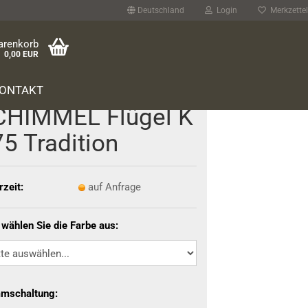
Deutschland
Login
Merkzettel
arenkorb
0,00 EUR
ONTAKT
HIM­MEL Flü­gel K
5 Tra­di­ti­on
rzeit:
auf Anfrage
 wählen Sie die Farbe aus:
mschaltung: