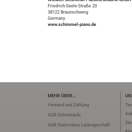
Friedrich-Seele-Straße 20
38122 Braunschweig
Germany
www.schimmel-piano.de
MEHR ÜBER...
UN
Versand und Zahlung
Ter
Ank
AGB Onlinekäufe
Ste
AGB Stationäres Ladengeschäft
Kli