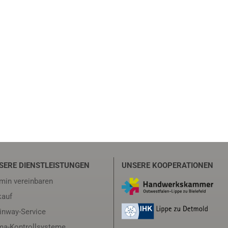
SERE DIENSTLEISTUNGEN
UNSERE KOOPERATIONEN
min vereinbaren
auf
inway-Service
ma-Kontrollsysteme