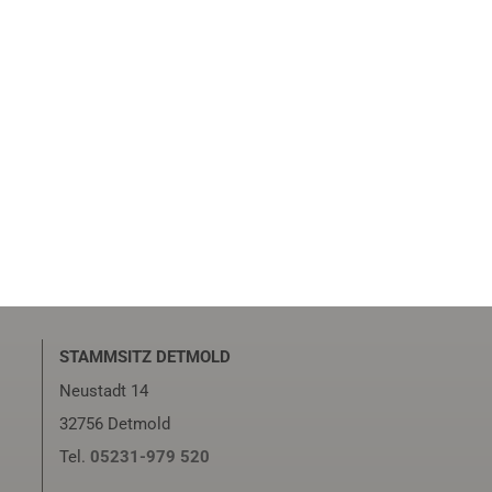
STAMMSITZ DETMOLD
Neustadt 14
32756 Detmold
Tel.
05231-979 520