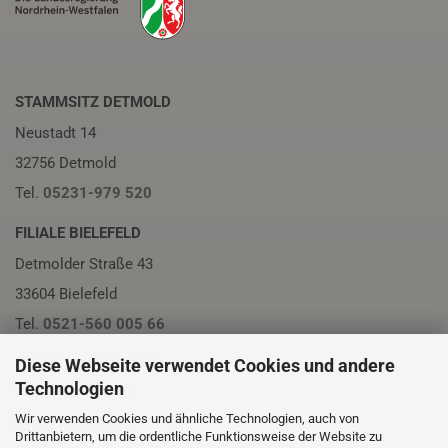
STAMMSITZ DETMOLD
Neustadt 14
32756 Detmold
Tel.
05231-979 520
FILIALE BIELEFELD
Detmolder Straße 43
33604 Bielefeld
Tel.
0521-560 005 66
Diese Webseite verwendet Cookies und andere
FILIALE PADERBORN
Technologien
Friedrichstraße 13
Wir verwenden Cookies und ähnliche Technologien, auch von
33102 Paderborn
Drittanbietern, um die ordentliche Funktionsweise der Website zu