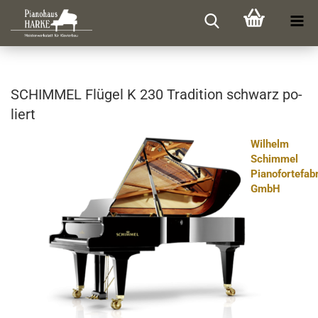
SCHIM­MEL Flü­gel K 230 Tra­di­ti­on schwarz po­
liert
Wilhelm
Schimmel
Pianofortefab
GmbH