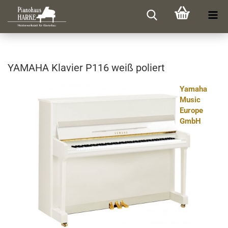
YA­MA­HA Kla­vier P116 weiß po­liert
Yamaha
Music
Europe
GmbH