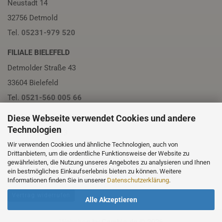
Neustadt 14
32756 Detmold
Tel.
05231-979 520
FILIALE BIELEFELD
Detmolder Straße 43
33604 Bielefeld
Tel.
0521-560 005 66
Diese Webseite verwendet Cookies und andere
FILIALE PADERBORN
Technologien
Friedrichstraße 13
Wir verwenden Cookies und ähnliche Technologien, auch von
33102 Paderborn
Drittanbietern, um die ordentliche Funktionsweise der Website zu
Tel.
05251-230 01
gewährleisten, die Nutzung unseres Angebotes zu analysieren und Ihnen
ein bestmögliches Einkaufserlebnis bieten zu können. Weitere
Informationen finden Sie in unserer
Datenschutzerklärung
.
Vertrag widerrufen
Alle Akzeptieren