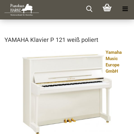
YA­MA­HA Kla­vier P 121 weiß po­liert
Yamaha
Music
Europe
GmbH