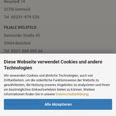
Neustadt 14
32756 Detmold
Tel.
05231-979 520
FILIALE BIELEFELD
Detmolder Straße 43
33604 Bielefeld
Tel.
0521-560 005 66
Diese Webseite verwendet Cookies und andere
FILIALE PADERBORN
Technologien
Friedrichstraße 13
Wir verwenden Cookies und ähnliche Technologien, auch von
33102 Paderborn
Drittanbietern, um die ordentliche Funktionsweise der Website zu
Tel.
05251-230 01
gewährleisten, die Nutzung unseres Angebotes zu analysieren und Ihnen
ein bestmögliches Einkaufserlebnis bieten zu können. Weitere
Informationen finden Sie in unserer
Datenschutzerklärung
.
Vertrag widerrufen
Alle Akzeptieren