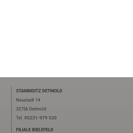
STAMMSITZ DETMOLD
Neustadt 14
32756 Detmold
Tel.
05231-979 520
FILIALE BIELEFELD