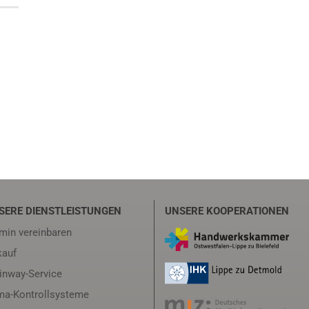
SERE DIENSTLEISTUNGEN
UNSERE KOOPERATIONEN
min vereinbaren
auf
inway-Service
ma-Kontrollsysteme