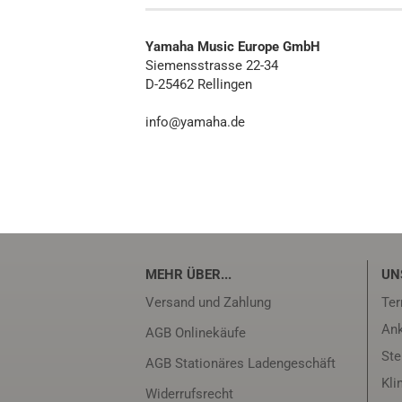
Yamaha Music Europe GmbH
Siemensstrasse 22-34
D-25462 Rellingen
info@yamaha.de
MEHR ÜBER...
UN
Versand und Zahlung
Ter
Ank
AGB Onlinekäufe
Ste
AGB Stationäres Ladengeschäft
Kli
Widerrufsrecht