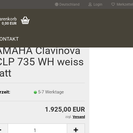
Deutschland
Login
Merkzettel
arenkorb
0,00 EUR
ONTAKT
­MA­HA Cla­vi­no­va
 CLP 735 WH weiss
att
rzeit:
5-7 Werktage
1.925,00 EUR
zzgl.
Versand