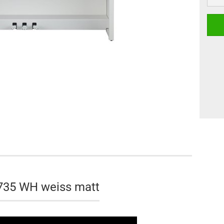
Klaviere
anos
Digitalpianos
735 WH weiss matt