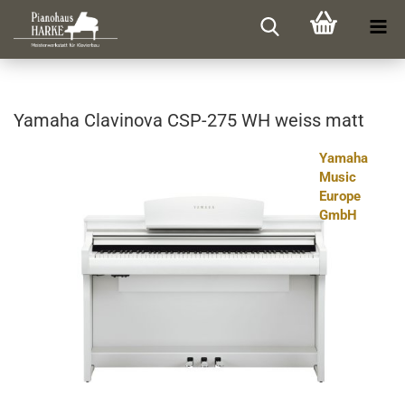
Ya­ma­ha Cla­vi­no­va CSP-​275 WH weiss matt
Yamaha
Music
Europe
GmbH