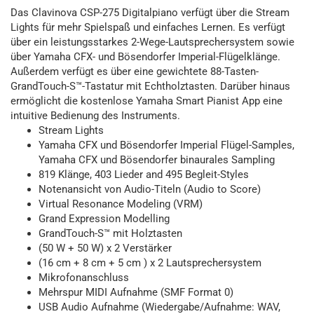
Das Clavinova CSP-275 Digitalpiano verfügt über die Stream
Lights für mehr Spielspaß und einfaches Lernen. Es verfügt
über ein leistungsstarkes 2-Wege-Lautsprechersystem sowie
über Yamaha CFX- und Bösendorfer Imperial-Flügelklänge.
Außerdem verfügt es über eine gewichtete 88-Tasten-
GrandTouch-S™-Tastatur mit Echtholztasten. Darüber hinaus
ermöglicht die kostenlose Yamaha Smart Pianist App eine
intuitive Bedienung des Instruments.
Stream Lights
Yamaha CFX und Bösendorfer Imperial Flügel-Samples,
Yamaha CFX und Bösendorfer binaurales Sampling
819 Klänge, 403 Lieder and 495 Begleit-Styles
Notenansicht von Audio-Titeln (Audio to Score)
Virtual Resonance Modeling (VRM)
Grand Expression Modelling
GrandTouch-S™ mit Holztasten
(50 W + 50 W) x 2 Verstärker
(16 cm + 8 cm + 5 cm ) x 2 Lautsprechersystem
Mikrofonanschluss
Mehrspur MIDI Aufnahme (SMF Format 0)
USB Audio Aufnahme (Wiedergabe/Aufnahme: WAV,