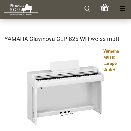
YA­MA­HA Cla­vi­no­va CLP 825 WH weiss matt
Yamaha
Music
Europe
GmbH