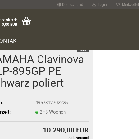
Deutschland
Login
Merkzettel
arenkorb
0,00 EUR
ONTAKT
NEU
­MA­HA Cla­vi­no­va
LP-​895GP PE
hwarz po­liert
r.:
4957812702225
rzeit:
2–3 Wochen
10.290,00 EUR
zzgl.
Versand