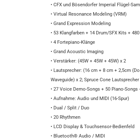
• CFX und Bösendorfer Imperial Flügel-Sam
• Virtual Resonance Modeling (VRM)
• Grand Expression Modeling
• 53 Klangfarben + 14 Drum/SFX Kits + 48
• 4 Fortepiano-Klänge
• Grand Acoustic Imaging
• Verstärker: (45W + 45W + 45W) x 2
• Lautsprecher: (16 cm + 8 cm + 2,5cm (D
Waveguide) x 2; Spruce Cone Lautsprecher
• 27 Voice Demo-Songs + 50 Piano-Songs
• Aufnahme: Audio und MIDI (16-Spur)
• Dual / Split / Duo
• 20 Rhythmen
• LCD Display & Touchsensor-Bedienfeld
• Bluetooth® Audio / MIDI