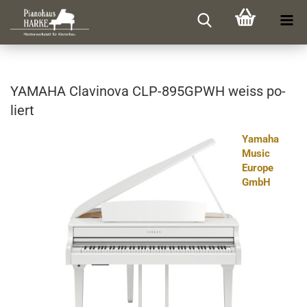
YA­MA­HA Cla­vi­no­va CLP-​895GPWH weiss po­
liert
Yamaha
Music
Europe
GmbH