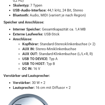
0,2 Hz)
Skalentyp:
7 Typen
USB-Audio-Interface:
44,1 kHz, 24 Bit, Stereo
Bluetooth:
Audio, MIDI (variiert je nach Region)
Speicher und Anschlüsse:
Interner Speicher:
Gesamtkapazität ca. 1,4 MB
Externe Laufwerke:
USB-Stick
Anschlüsse:
Kopfhörer:
Standard-Stereoklinkenbuchse (× 2)
AUX IN:
Stereo-Miniklinkenbuchse
AUX OUT:
Standard-Klinkenbuchse (L/L+R, R)
USB TO DEVICE:
Typ A
USB TO HOST:
Typ B
DC IN:
16 V
Verstärker und Lautsprecher:
Verstärker:
30 W × 2
Lautsprecher:
16 cm mit Diffusor × 2