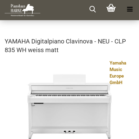
YA­MA­HA Di­gi­tal­pia­no Cla­vi­no­va - NEU - CLP
835 WH weiss matt
Yamaha
Music
Europe
GmbH