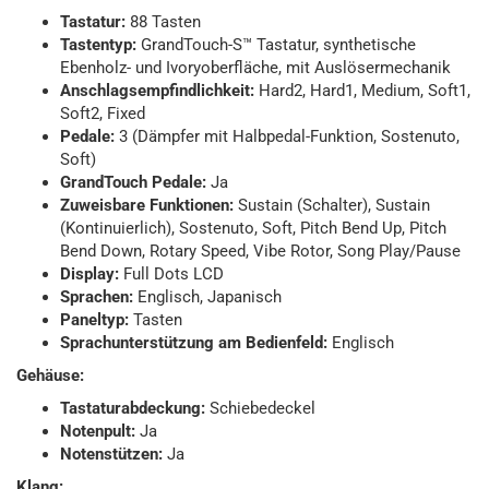
Tastatur:
88 Tasten
Tastentyp:
GrandTouch-S™ Tastatur, synthetische
Ebenholz- und Ivoryoberfläche, mit Auslösermechanik
Anschlagsempfindlichkeit:
Hard2, Hard1, Medium, Soft1,
Soft2, Fixed
Pedale:
3 (Dämpfer mit Halbpedal-Funktion, Sostenuto,
Soft)
GrandTouch Pedale:
Ja
Zuweisbare Funktionen:
Sustain (Schalter), Sustain
(Kontinuierlich), Sostenuto, Soft, Pitch Bend Up, Pitch
Bend Down, Rotary Speed, Vibe Rotor, Song Play/Pause
Display:
Full Dots LCD
Sprachen:
Englisch, Japanisch
Paneltyp:
Tasten
Sprachunterstützung am Bedienfeld:
Englisch
Gehäuse:
Tastaturabdeckung:
Schiebedeckel
Notenpult:
Ja
Notenstützen:
Ja
Klang: