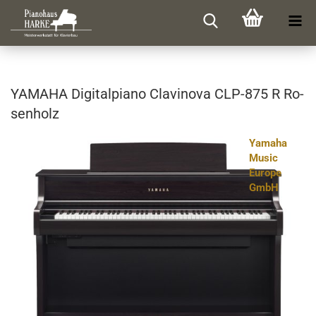
YA­MA­HA Di­gi­tal­pia­no Cla­vi­no­va CLP-​875 R Ro­
sen­holz
Yamaha
Music
Europe
GmbH