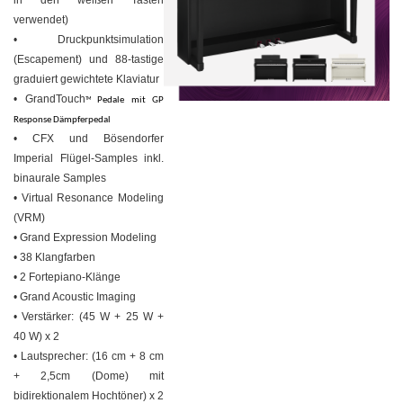
verwendet)
• Druckpunktsimulation
(Escapement) und 88-tastige
graduiert gewichtete Klaviatur
• GrandTouch
Pedale mit GP
TM
Response Dämpferpedal
• CFX und Bösendorfer
Imperial Flügel-Samples inkl.
binaurale Samples
• Virtual Resonance Modeling
(VRM)
• Grand Expression Modeling
• 38 Klangfarben
• 2 Fortepiano-Klänge
• Grand Acoustic Imaging
• Verstärker: (45 W + 25 W +
40 W) x 2
• Lautsprecher: (16 cm + 8 cm
+ 2,5cm (Dome) mit
bidirektionalem Hochtöner) x 2