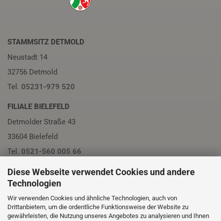
STAMMSITZ DETMOLD
Neustadt 14
32756 Detmold
Tel.
05231-979 520
FILIALE BIELEFELD
Detmolder Straße 43
33604 Bielefeld
Tel.
0521-560 005 66
FILIALE PADERBORN
Diese Webseite verwendet Cookies und andere
Technologien
Friedrichstraße 13
Wir verwenden Cookies und ähnliche Technologien, auch von
33102 Paderborn
Drittanbietern, um die ordentliche Funktionsweise der Website zu
Tel.
05251-230 01
gewährleisten, die Nutzung unseres Angebotes zu analysieren und Ihnen