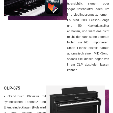
übersichtlich steuern, oder
sogar Notenblätter laden, um
Ihre Lieblingssongs zu lernen.
Es sind 303 Lesson-Songs
und 50 Klavierklassiker
enthalten, und wem das nicht
reicht, der kann seine eigenen
Noten via PDF importieren.
Smart Pianist erstellt daraus
automatisch einen MIDI-Song,
sodass Sie diesen sogar von
Ihrem CLP abspielen lassen
können!
CLP-875
• GrandTouch
Klaviatur mit
synthetischen Ebenholz- und
Elfenbeindecklagen (Holz wird
in den weißen Tasten