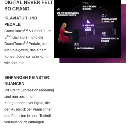
DIGITAL NEVER FELT
SO GRAND
KLAVIATUR UND
PEDALE
TM
GrandTouch
& GrandTouch-
TM
S
Klaviaturen, und die
TM
GrandTouch
Pedale, bieten
ein Spielgefühl, das einem
Konzertflügel so nahe kommt
wie noch nie.
EINFANGEN FEINSTER
NUANCEN
Mit Grand Expression Modeling
sind nun noch mehr
Klangnuancen verfügbar, die
den Ausdruck der Pianistinnen
und Pianisten je nach Technik
vollumfänglich einfangen.