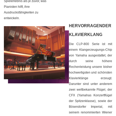
Spielerlebnis als je zuvor, was
Pianisten hilft, ihre
Ausdrucksfähigkeiten zu
entwickeln.
HERVORRAGENDER
KLAVIERKLANG
Die CLP-800 Serie ist mit
einem Klangerzeugungs-Chip
von Yamaha ausgestattet, der
durch seine höhere
Rechenleistung unsere bisher
hochwertigsten und schönsten
Klavierklänge erzeugt.
Darunter sind unter anderem
zwei weltbekannte Flügel, der
CFX (Yamahas Konzertflügel
der Spitzenklasse), sowie der
Bösendorfer Imperial, mit
seinem renommierten Wiener