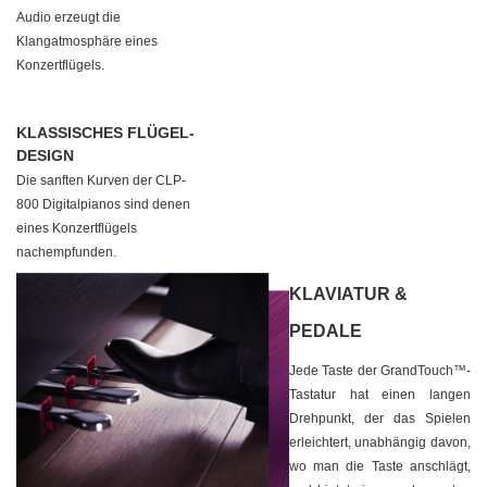
Audio erzeugt die
Klangatmosphäre eines
Konzertflügels.
KLASSISCHES FLÜGEL-
DESIGN
Die sanften Kurven der CLP-
800 Digitalpianos sind denen
eines Konzertflügels
nachempfunden.
KLAVIATUR &
PEDALE
Jede Taste der GrandTouch™-
Tastatur hat einen langen
Drehpunkt, der das Spielen
erleichtert, unabhängig davon,
wo man die Taste anschlägt,