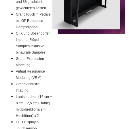
und 88 graduiert
gewichteten Tasten
GrandTouch™ Pedale
mit GP Response
Dämpferpedal
CFX und Bösendorfer
Imperial Flügel-
Samples inklusive
binaurale Samples
Grand Expression
Modeling
Virtual Resonance
Modeling (VRM)
Grand Acoustic
Imaging
Lautsprecher: (16 cm +
8 cm + 2,5 cm (Dome)
mit bidirektionalem
Hochtöner) x 2
LCD Display &
Touchsensor-