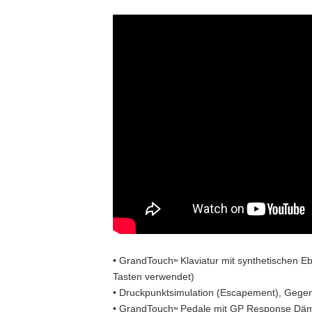
• GrandTouch
Klaviatur mit synthetischen E
TM
Tasten verwendet)
• Druckpunktsimulation (Escapement), Gegeng
• GrandTouch
Pedale mit GP Response Däm
TM