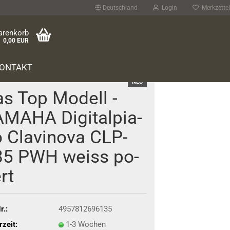
Deutschland
Login
Merkzettel
arenkorb
0,00 EUR
ONTAKT
NEU
s Top Mo­dell -
­MA­HA Di­gi­tal­pia­
 Cla­vi­no­va CLP-​
85 PWH weiss po­
ert
r.:
4957812696135
rzeit:
1-3 Wochen