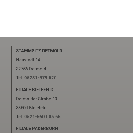
STAMMSITZ DETMOLD
Neustadt 14
32756 Detmold
Tel.
05231-979 520
FILIALE BIELEFELD
Detmolder Straße 43
33604 Bielefeld
Tel.
0521-560 005 66
FILIALE PADERBORN