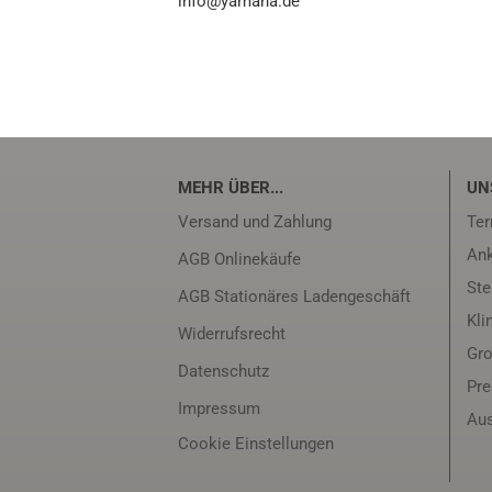
info@yamaha.de
MEHR ÜBER...
UN
Versand und Zahlung
Ter
Ank
AGB Onlinekäufe
Ste
AGB Stationäres Ladengeschäft
Kli
Widerrufsrecht
Gro
Datenschutz
Pr
Impressum
Aus
Cookie Einstellungen