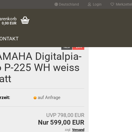
Deutschland
Login
Merkzettel
arenkorb
0,00 EUR
ONTAKT
NEU
-24%
­MA­HA Di­gi­tal­pia­
o P-225 WH weiss
att
rzeit:
auf Anfrage
UVP 798,00 EUR
Nur 599,00 EUR
zzgl.
Versand