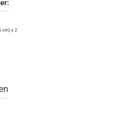
er:
5 cm) x 2
nen