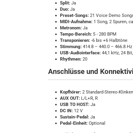
Split:
Ja
Duo:
Ja
Preset-Songs:
21 Voice Demo Songs 
MIDI-Aufnahme:
1 Song, 2 Spuren, c
Metronom:
Ja
Tempo-Bereich:
5 - 280 BPM
Transponieren:
-6 bis +6 Halbtöne
Stimmung:
414.8 – 440.0 – 466.8 Hz (
USB-Audiointerface:
44,1 kHz, 24 Bit
Rhythmen:
20
Anschlüsse und Konnektivi
Kopfhörer:
2 Standard-Stereo-Klinke
AUX OUT:
L/L+R, R
USB TO HOST:
Ja
DC IN:
12 V
Sustain-Pedal:
Ja
Pedal-Einheit:
Optional