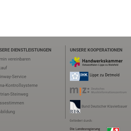
SERE DIENSTLEISTUNGEN
UNSERE KOOPERATIONEN
min vereinbaren
auf
inway-Service
ma-Kontrollsysteme
trian-Steinweg
essestimmen
Bund Deutscher Klavierbauer
bildung