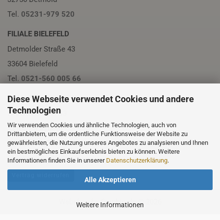
Tel.
05231-979 520
FILIALE BIELEFELD
Detmolder Straße 43
33604 Bielefeld
Tel.
0521-560 005 66
Diese Webseite verwendet Cookies und andere
FILIALE PADERBORN
Technologien
Friedrichstraße 13
Wir verwenden Cookies und ähnliche Technologien, auch von
33102 Paderborn
Drittanbietern, um die ordentliche Funktionsweise der Website zu
Tel.
05251-230 01
gewährleisten, die Nutzung unseres Angebotes zu analysieren und Ihnen
ein bestmögliches Einkaufserlebnis bieten zu können. Weitere
Informationen finden Sie in unserer
Datenschutzerklärung
.
Vertrag widerrufen
Alle Akzeptieren
Webshop
by Gambio.de © 2026
Weitere Informationen