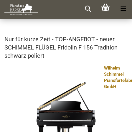
Nur für kurze Zeit - TOP-​AN­GE­BOT - neuer
SCHIM­MEL FLÜ­GEL Fri­do­lin F 156 Tra­di­ti­on
schwarz po­liert
Wilhelm
Schimmel
Pianofortefab
GmbH