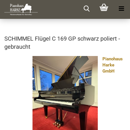
SCHIM­MEL Flü­gel C 169 GP schwarz po­liert -
ge­braucht
Pianohaus
Harke
GmbH