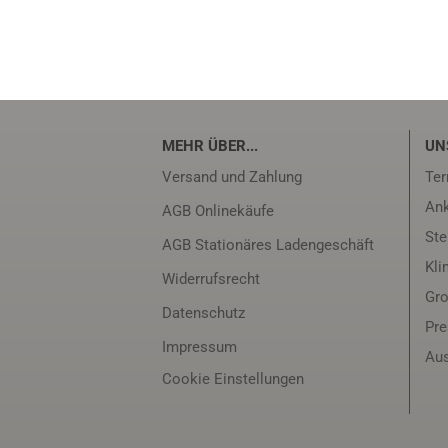
MEHR ÜBER...
UN
Versand und Zahlung
Ter
Ank
AGB Onlinekäufe
Ste
AGB Stationäres Ladengeschäft
Kli
Widerrufsrecht
Gro
Datenschutz
Pr
Impressum
Aus
Cookie Einstellungen