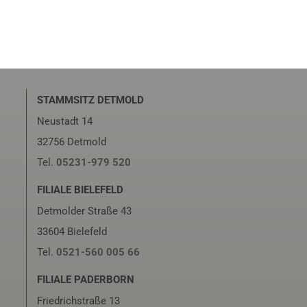
STAMMSITZ DETMOLD
Neustadt 14
32756 Detmold
Tel.
05231-979 520
FILIALE BIELEFELD
Detmolder Straße 43
33604 Bielefeld
Tel.
0521-560 005 66
FILIALE PADERBORN
Friedrichstraße 13