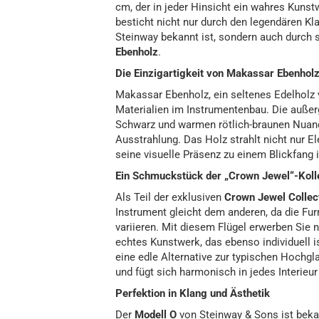
cm, der in jeder Hinsicht ein wahres Kuns
besticht nicht nur durch den legendären K
Steinway bekannt ist, sondern auch durch s
Ebenholz
.
Die Einzigartigkeit von Makassar Ebenhol
Makassar Ebenholz, ein seltenes Edelholz v
Materialien im Instrumentenbau. Die auß
Schwarz und warmen rötlich-braunen Nuance
Ausstrahlung. Das Holz strahlt nicht nur E
seine visuelle Präsenz zu einem Blickfang
Ein Schmuckstück der „Crown Jewel“-Koll
Als Teil der exklusiven
Crown Jewel Collec
Instrument gleicht dem anderen, da die Fur
variieren. Mit diesem Flügel erwerben Sie 
echtes Kunstwerk, das ebenso individuell i
eine edle Alternative zur typischen Hochgl
und fügt sich harmonisch in jedes Interieur 
Perfektion in Klang und Ästhetik
Der
Modell O
von Steinway & Sons ist beka