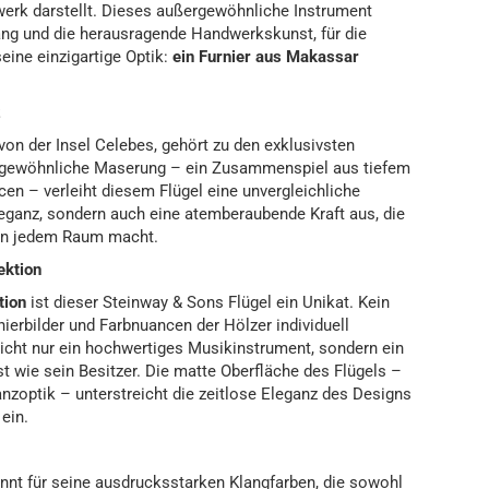
twerk darstellt. Dieses außergewöhnliche Instrument
lang und die herausragende Handwerkskunst, für die
eine einzigartige Optik:
ein Furnier aus Makassar
z
on der Insel Celebes, gehört zu den exklusivsten
ergewöhnliche Maserung – ein Zusammenspiel aus tiefem
n – verleiht diesem Flügel eine unvergleichliche
leganz, sondern auch eine atemberaubende Kraft aus, die
 in jedem Raum macht.
ektion
tion
ist dieser Steinway & Sons Flügel ein Unikat. Kein
nierbilder und Farbnuancen der Hölzer individuell
nicht nur ein hochwertiges Musikinstrument, sondern ein
st wie sein Besitzer. Die matte Oberfläche des Flügels –
anzoptik – unterstreicht die zeitlose Eleganz des Designs
ein.
nnt für seine ausdrucksstarken Klangfarben, die sowohl