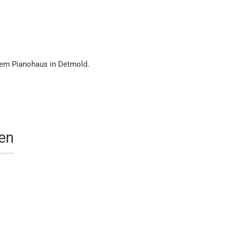
erem Pianohaus in Detmold.
nen