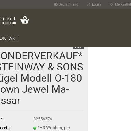
Deutschland
Login
Merkzettel
arenkorb
0,00 EUR
ONTAKT
NEU
SON­DER­VER­KAUF*
 STEIN­WAY & SONS
ü­gel Mo­dell O-180
rown Jewel Ma­
s­sar
r.:
32556376
rzeit:
1–3 Wochen, per