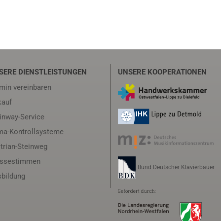
SERE DIENSTLEISTUNGEN
UNSERE KOOPERATIONEN
min vereinbaren
auf
inway-Service
ma-Kontrollsysteme
trian-Steinweg
essestimmen
Bund Deutscher Klavierbauer
bildung