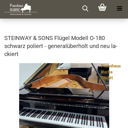
STEIN­WAY & SONS Flü­gel Mo­dell O-180
schwarz po­liert - ge­ne­ral­über­holt und neu la­
ckiert
Pianohaus
Harke
GmbH