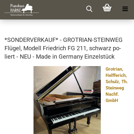
*SON­DER­VER­KAUF* - GROTRIAN-​STEINWEG
Flü­gel, Mo­dell Fried­rich FG 211, schwarz po­
liert - NEU - Made in Ger­ma­ny Ein­zel­stück
Grotrian,
Helfferich,
Schulz, Th.
Steinweg
Nachf.
GmbH