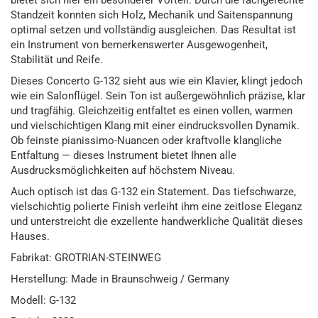
bietet sich hier ein besonderer Vorteil: Durch die fachgerechte
Standzeit konnten sich Holz, Mechanik und Saitenspannung
optimal setzen und vollständig ausgleichen. Das Resultat ist
ein Instrument von bemerkenswerter Ausgewogenheit,
Stabilität und Reife.
Dieses Concerto G-132 sieht aus wie ein Klavier, klingt jedoch
wie ein Salonflügel. Sein Ton ist außergewöhnlich präzise, klar
und tragfähig. Gleichzeitig entfaltet es einen vollen, warmen
und vielschichtigen Klang mit einer eindrucksvollen Dynamik.
Ob feinste pianissimo-Nuancen oder kraftvolle klangliche
Entfaltung — dieses Instrument bietet Ihnen alle
Ausdrucksmöglichkeiten auf höchstem Niveau.
Auch optisch ist das G-132 ein Statement. Das tiefschwarze,
vielschichtig polierte Finish verleiht ihm eine zeitlose Eleganz
und unterstreicht die exzellente handwerkliche Qualität dieses
Hauses.
Fabrikat: GROTRIAN-STEINWEG
Herstellung: Made in Braunschweig / Germany
Modell: G-132