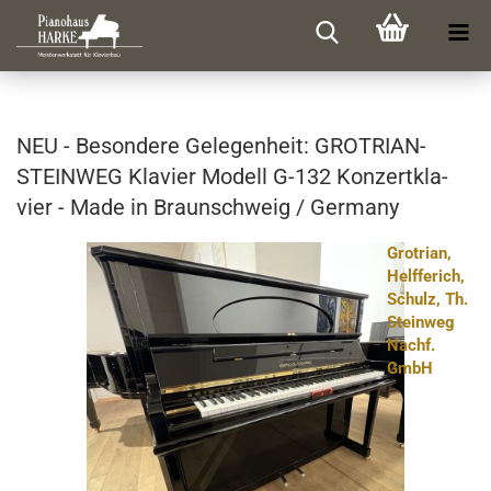
NEU - Be­son­de­re Ge­le­gen­heit: GROTRIAN-​​
STEIN­WEG Kla­vier Mo­dell G-132 Kon­zert­kla­
vier - Made in Braun­schweig / Ger­ma­ny
Grotrian,
Helfferich,
Schulz, Th.
Steinweg
Nachf.
GmbH