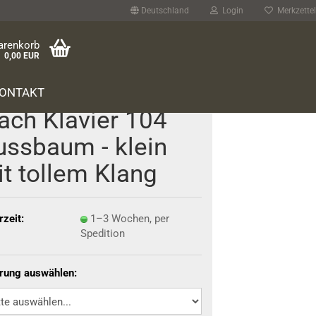
Deutschland
Login
Merkzettel
arenkorb
0,00 EUR
ONTAKT
ach Kla­vier 104
ss­baum - klein
t tol­lem Klang
rzeit:
1–3 Wochen, per
Spedition
erung auswählen: