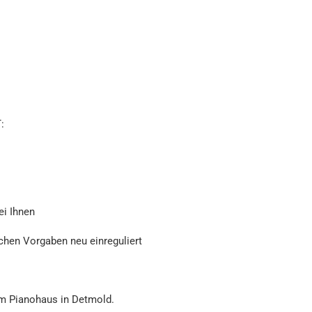
:
ei Ihnen
chen Vorgaben neu einreguliert
rem Pianohaus in Detmold.