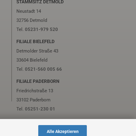
STAMMSITZ DETMOLD
Neustadt 14
32756 Detmold
Tel.
05231-979 520
FILIALE BIELEFELD
Detmolder Straße 43
33604 Bielefeld
Tel.
0521-560 005 66
FILIALE PADERBORN
Friedrichstraße 13
33102 Paderborn
Tel.
05251-230 01
Alle Akzeptieren