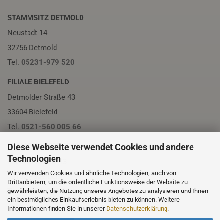
STAMMSITZ DETMOLD
Neustadt 14
32756 Detmold
Tel.
05231-979 520
FILIALE BIELEFELD
Detmolder Straße 43
33604 Bielefeld
Tel.
0521-560 005 66
Diese Webseite verwendet Cookies und andere
FILIALE PADERBORN
Technologien
Friedrichstraße 13
Wir verwenden Cookies und ähnliche Technologien, auch von
33102 Paderborn
Drittanbietern, um die ordentliche Funktionsweise der Website zu
Tel.
05251-230 01
gewährleisten, die Nutzung unseres Angebotes zu analysieren und Ihnen
ein bestmögliches Einkaufserlebnis bieten zu können. Weitere
Informationen finden Sie in unserer
Datenschutzerklärung
.