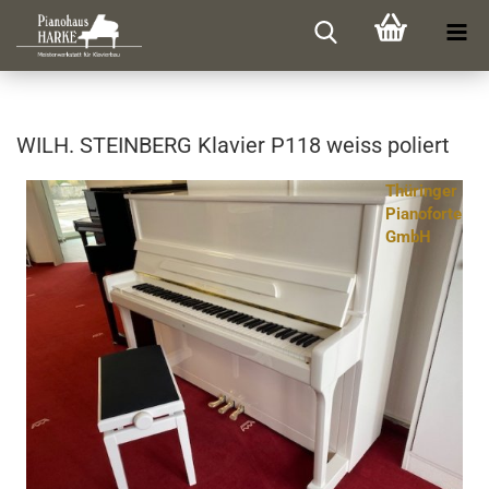
WILH. STEIN­BERG Kla­vier P118 weiss po­liert
Thüringer
Pianoforte
GmbH