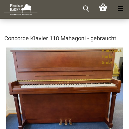
Con­cor­de Kla­vier 118 Ma­ha­go­ni - ge­braucht
Pianohaus
Harke
GmbH