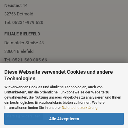
Neustadt 14
32756 Detmold
Tel.
05231-979 520
FILIALE BIELEFELD
Detmolder Straße 43
33604 Bielefeld
Tel.
0521-560 005 66
Diese Webseite verwendet Cookies und andere
FILIALE PADERBORN
Technologien
Friedrichstraße 13
Wir verwenden Cookies und ähnliche Technologien, auch von
33102 Paderborn
Drittanbietern, um die ordentliche Funktionsweise der Website zu
Tel.
05251-230 01
gewährleisten, die Nutzung unseres Angebotes zu analysieren und Ihnen
ein bestmögliches Einkaufserlebnis bieten zu können. Weitere
Informationen finden Sie in unserer
Datenschutzerklärung
.
Vertrag widerrufen
Alle Akzeptieren