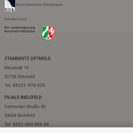
Bund Deutscher Klavierbauer
STAMMSITZ DETMOLD
Neustadt 14
32756 Detmold
Tel.
05231-979 520
FILIALE BIELEFELD
Detmolder Straße 43
33604 Bielefeld
Tel.
0521-560 005 66