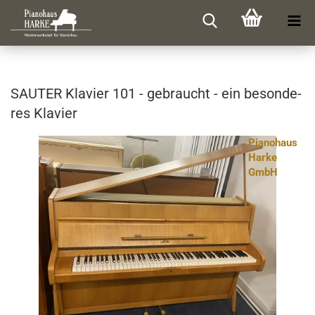
SAU­TER Kla­vier 101 - ge­braucht - ein be­son­de­
res Kla­vier
Pianohaus
Harke
GmbH