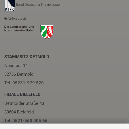
Bund Deutscher Klavierbauer
STAMMSITZ DETMOLD
Neustadt 14
32756 Detmold
Tel.
05231-979 520
FILIALE BIELEFELD
Detmolder Straße 43
33604 Bielefeld
Tel.
0521-560 005 66