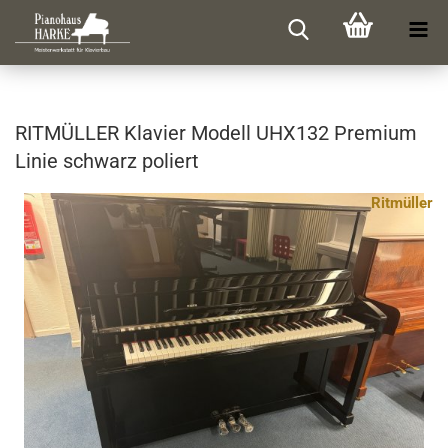
RIT­MÜL­LER Kla­vier Mo­dell UHX132 Pre­mi­um
Linie schwarz po­liert
Ritmüller