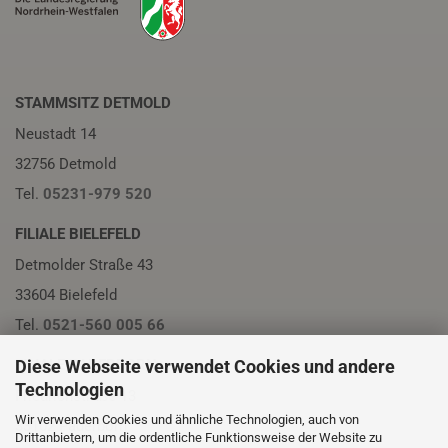
STAMMSITZ DETMOLD
Neustadt 14
32756 Detmold
Tel.
05231-979 520
FILIALE BIELEFELD
Detmolder Straße 43
33604 Bielefeld
Tel.
0521-560 005 66
Diese Webseite verwendet Cookies und andere
FILIALE PADERBORN
Technologien
Friedrichstraße 13
Wir verwenden Cookies und ähnliche Technologien, auch von
33102 Paderborn
Drittanbietern, um die ordentliche Funktionsweise der Website zu