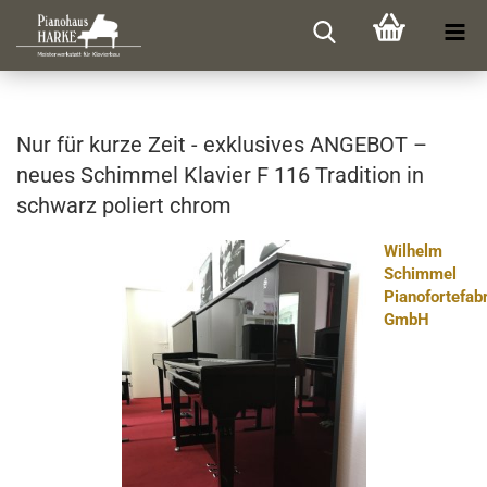
Nur für kurze Zeit - ex­klu­si­ves AN­GE­BOT –
neues Schim­mel Kla­vier F 116 Tra­di­ti­on in
schwarz po­liert chrom
Wilhelm
Schimmel
Pianofortefab
GmbH