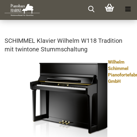
SCHIM­MEL Kla­vier Wil­helm W118 Tra­di­ti­on
mit twin­to­ne Stumm­schal­tung
Wilhelm
Schimmel
Pianofortefab
GmbH