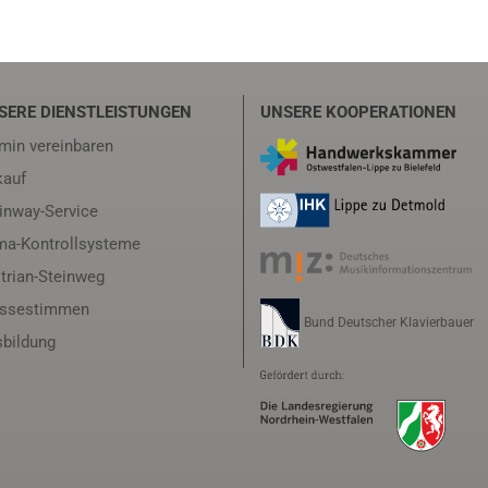
SERE DIENSTLEISTUNGEN
UNSERE KOOPERATIONEN
min vereinbaren
auf
inway-Service
ma-Kontrollsysteme
trian-Steinweg
essestimmen
Bund Deutscher Klavierbauer
bildung