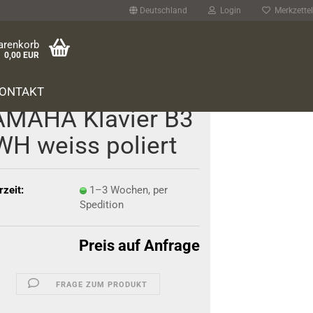
Deutschland
Login
Merkzettel
arenkorb
0,00 EUR
ONTAKT
­MA­HA Kla­vier B3
H weiss po­liert
rzeit:
1–3 Wochen, per
Spedition
Preis auf Anfrage
FRAGE ZUM PRODUKT