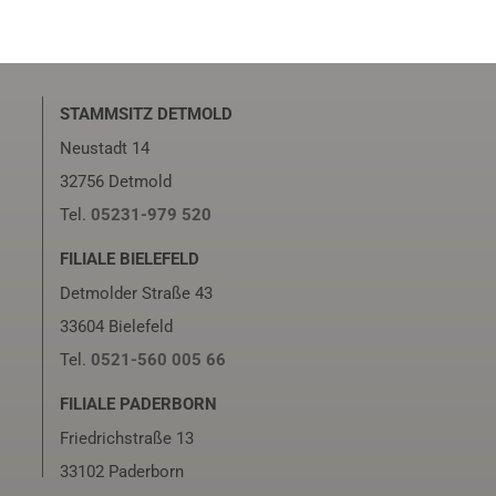
STAMMSITZ DETMOLD
Neustadt 14
32756 Detmold
Tel.
05231-979 520
FILIALE BIELEFELD
Detmolder Straße 43
33604 Bielefeld
Tel.
0521-560 005 66
FILIALE PADERBORN
Friedrichstraße 13
33102 Paderborn