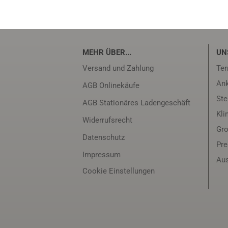
MEHR ÜBER...
UN
Versand und Zahlung
Ter
Ank
AGB Onlinekäufe
Ste
AGB Stationäres Ladengeschäft
Kli
Widerrufsrecht
Gro
Datenschutz
Pr
Impressum
Aus
Cookie Einstellungen