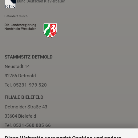
Bund Deutscher Klavierbauer
STAMMSITZ DETMOLD
Neustadt 14
32756 Detmold
Tel.
05231-979 520
FILIALE BIELEFELD
Detmolder Straße 43
33604 Bielefeld
Tel.
0521-560 005 66
FILIALE PADERBORN