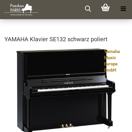
YA­MA­HA Kla­vier SE132 schwarz po­liert
Yamaha
Music
Europe
GmbH