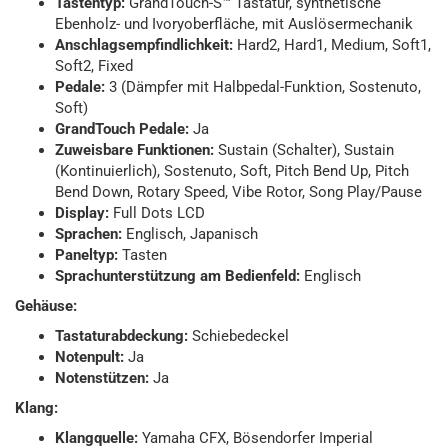
Tastentyp:
GrandTouch-S™ Tastatur, synthetische
Ebenholz- und Ivoryoberfläche, mit Auslösermechanik
Anschlagsempfindlichkeit:
Hard2, Hard1, Medium, Soft1,
Soft2, Fixed
Pedale:
3 (Dämpfer mit Halbpedal-Funktion, Sostenuto,
Soft)
GrandTouch Pedale:
Ja
Zuweisbare Funktionen:
Sustain (Schalter), Sustain
(Kontinuierlich), Sostenuto, Soft, Pitch Bend Up, Pitch
Bend Down, Rotary Speed, Vibe Rotor, Song Play/Pause
Display:
Full Dots LCD
Sprachen:
Englisch, Japanisch
Paneltyp:
Tasten
Sprachunterstützung am Bedienfeld:
Englisch
Gehäuse:
Tastaturabdeckung:
Schiebedeckel
Notenpult:
Ja
Notenstützen:
Ja
Klang:
Klangquelle:
Yamaha CFX, Bösendorfer Imperial