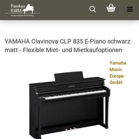
YA­MA­HA Cla­vi­no­va CLP 835 E-​Piano schwarz
matt - Fle­xi­ble Miet- und Miet­kauf­op­tio­nen
Yamaha
Music
Europe
GmbH