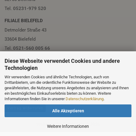
Tel.
05231-979 520
FILIALE BIELEFELD
Detmolder Straße 43
33604 Bielefeld
Tel.
0521-560 005 66
Diese Webseite verwendet Cookies und andere
FILIALE PADERBORN
Technologien
Friedrichstraße 13
Wir verwenden Cookies und ähnliche Technologien, auch von
33102 Paderborn
Drittanbietern, um die ordentliche Funktionsweise der Website zu
Tel.
05251-230 01
gewährleisten, die Nutzung unseres Angebotes zu analysieren und Ihnen
ein bestmögliches Einkaufserlebnis bieten zu können. Weitere
Informationen finden Sie in unserer
Datenschutzerklärung
.
Vertrag widerrufen
Alle Akzeptieren
Webshop
by Gambio.de © 2026
Weitere Informationen