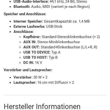
USB-Audio-Interface:
44,1 kHz, 24 Bit, Stereo
Bluetooth:
Audio, MIDI (variiert je nach Region)
Speicher und Anschlüsse:
Interner Speicher:
Gesamtkapazität ca. 1,4 MB
Externe Laufwerke:
USB-Stick
Anschlüsse:
Kopfhörer:
Standard-Stereoklinkenbuchse (× 2)
AUX IN:
Stereo-Miniklinkenbuchse
AUX OUT:
Standard-Klinkenbuchse (L/L+R, R)
USB TO DEVICE:
Typ A
USB TO HOST:
Typ B
DC IN:
16 V
Verstärker und Lautsprecher:
Verstärker:
30 W × 2
Lautsprecher:
16 cm mit Diffusor × 2
Hersteller Informationen