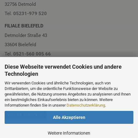
32756 Detmold
Tel.
05231-979 520
FILIALE BIELEFELD
Detmolder Straße 43
33604 Bielefeld
Tel.
0521-560 005 66
Diese Webseite verwendet Cookies und andere
FILIALE PADERBORN
Technologien
Friedrichstraße 13
Wir verwenden Cookies und ähnliche Technologien, auch von
33102 Paderborn
Drittanbietern, um die ordentliche Funktionsweise der Website zu
Tel.
05251-230 01
gewährleisten, die Nutzung unseres Angebotes zu analysieren und Ihnen
ein bestmögliches Einkaufserlebnis bieten zu können. Weitere
Informationen finden Sie in unserer
Datenschutzerklärung
.
Vertrag widerrufen
Alle Akzeptieren
Webshop
by Gambio.de © 2026
Weitere Informationen