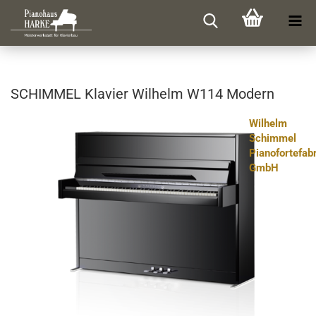
SCHIM­MEL Kla­vier Wil­helm W114 Mo­dern
Wilhelm
Schimmel
Pianofortefab
GmbH