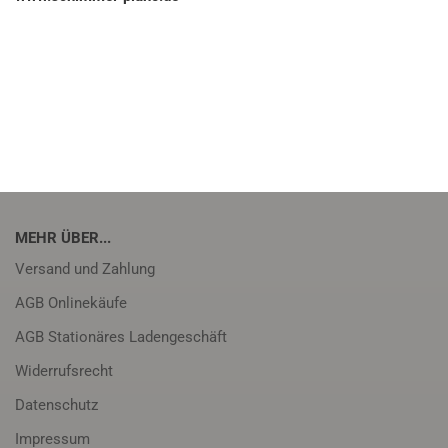
MEHR ÜBER...
Versand und Zahlung
AGB Onlinekäufe
AGB Stationäres Ladengeschäft
Widerrufsrecht
Datenschutz
Impressum