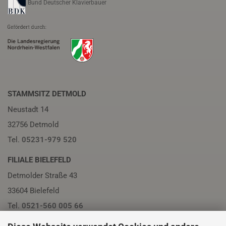
Bund Deutscher Klavierbauer
STAMMSITZ DETMOLD
Neustadt 14
32756 Detmold
Tel.
05231-979 520
FILIALE BIELEFELD
Detmolder Straße 43
33604 Bielefeld
Tel.
0521-560 005 66