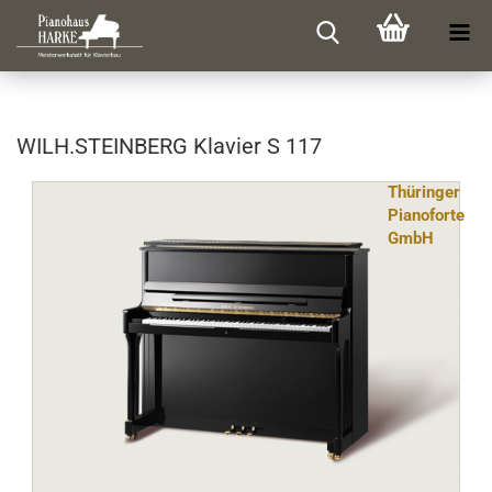
WILH.STEIN­BERG Kla­vier S 117
Thüringer
Pianoforte
GmbH